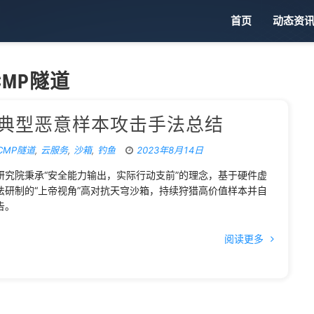
首页
动态资
CMP隧道
：典型恶意样本攻击手法总结
ICMP隧道
,
云服务
,
沙箱
,
钓鱼
2023年8月14日
研究院秉承“安全能力输出，实际行动支前”的理念，基于硬件虚
研制的“上帝视角”高对抗天穹沙箱，持续狩猎高价值样本并自
告。
阅读更多