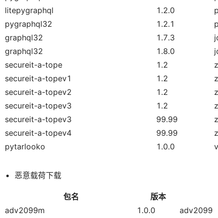
litepygraphql
1.2.0
pygraphql32
1.2.1
graphql32
1.7.3
graphql32
1.8.0
secureit-a-tope
1.2
secureit-a-topev1
1.2
secureit-a-topev2
1.2
secureit-a-topev3
1.2
secureit-a-topev3
99.99
secureit-a-topev4
99.99
pytarlooko
1.0.0
恶意载荷下载
包名
版本
adv2099m
1.0.0
adv2099