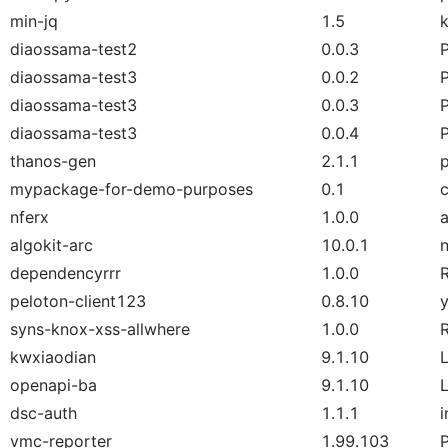
min-jq
1.5
diaossama-test2
0.0.3
diaossama-test3
0.0.2
diaossama-test3
0.0.3
diaossama-test3
0.0.4
thanos-gen
2.1.1
mypackage-for-demo-purposes
0.1
c
nferx
1.0.0
algokit-arc
10.0.1
n
dependencyrrr
1.0.0
peloton-client123
0.8.10
syns-knox-xss-allwhere
1.0.0
kwxiaodian
9.1.10
openapi-ba
9.1.10
dsc-auth
1.1.1
vmc-reporter
1.99.103