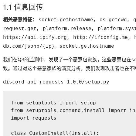
1.1 信息回传
相关恶意特征：
，
，
socket.gethostname
os.getcwd
，
，
request.get
platform.release
platform.sys
，
，
https://api.ipify.org
http://ifconfig.me
，
db.com/jsonp/{ip}
socket.gethostname
我们在Q3的监测中，发现了一个恶意包家族，这些恶意包在
s
致。通过对这个恶意家族的演变分析，我们发现攻击者也在不
discord-api-requests-1.0.0/setup.py
from setuptools import setup

from setuptools.command.install import ins
import requests

class CustomInstall(install):
