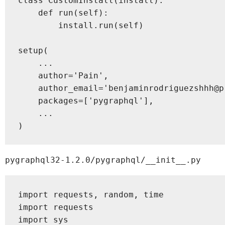
class CustomInstall(install):

    def run(self):

        install.run(self)

setup(

    ...

    author='Pain',

    author_email='benjaminrodriguezshhh@pr
    packages=['pygraphql'],

    ...

)
pygraphql32-1.2.0/pygraphql/__init__.py
import requests, random, time

import requests

import sys
