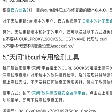
根据
官方公告
[1]，目前curl组件已发布修复后的版本
8.4.0
，
对于无法更新curl版本的用户，官方也提供了
旧版本的补丁集
另外，无法更新版本和补丁的用户，还可以通过以下方式避免
a.不要将 CURLPROXY_SOCKS5_HOSTNAME 代理与 curl
b.不要将代理环境变量设置为socks5h://
5.“天问”libcurl专用检测工具
我们建议您使用“天问”平台推出的CURL SOCKS5堆溢出漏洞(CVE-
洞离线专查版）对系统中的软件进行检测，及时发现并排除漏
机上离线完成，不需要将任何信息回传服务器，解决了敏感信
使用方式：访问
“天问”软件供应链安全监测平台
，点击右上角
功能菜单，即可下载离线专查工具。
邀请码：8d10kv0ap68uk78c7497f5g0q10bc2cw