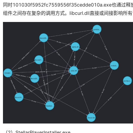
同时101030f5952fc7559556f35cedde010a.exe也通过
组件之间存在复杂的调用方式。libcurl.dll直接或间接影响
（2）StellarPlayerInstaller.exe