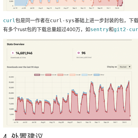
包是同一作者在
基础上进一步封装的包，下载总
curl
curl-sys
有多个rust包的下载总量超过400万，如
和
sentry
git2-cu
4. 处置建议