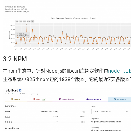
3.2 NPM
在npm生态中，针对Node.js的libcurl库绑定软件包
node-li
生态系统中325个npm包的1838个版本。它的最近7天各版本