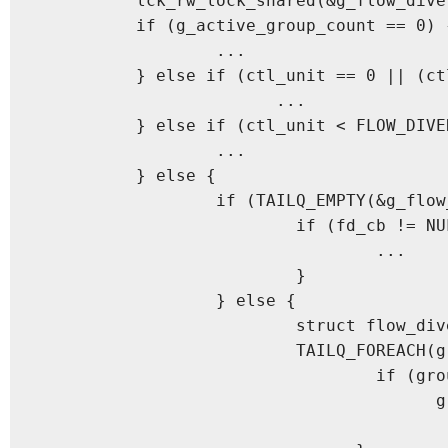
	  lck_rw_lock_shared(&g_flow_divert_group_lck);

	  if (g_active_group_count == 0) {

		  ...

	  } else if (ctl_unit == 0 || (ctl_unit >= GROUP_COUNT_MAX && ctl_unit < FLOW_DIVERT_IN_PROCESS_UNIT_MIN)) {

			...

	  } else if (ctl_unit < FLOW_DIVERT_IN_PROCESS_UNIT_MIN) {

		  ...

	  } else {

		  if (TAILQ_EMPTY(&g_flow_divert_in_process_group_list)) {

			  if (fd_cb != NULL) {

				  ...

			  }

		  } else {

			  struct flow_divert_group *group_cursor = NULL;

			  TAILQ_FOREACH(group_cursor, &g_flow_divert_in_process_group_list, chain) {

				  if (group_cursor->ctl_unit == ctl_unit) {

				  	group = group_cursor; [1]

					  break;
