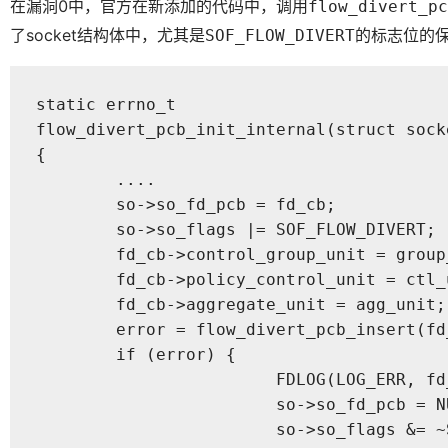
在漏洞0中，官方在新添加的代码中，调用
flow_divert_pc
了socket结构体中，尤其是
的标志位的
SOF_FLOW_DIVERT
static errno_t

flow_divert_pcb_init_internal(struct sock
{

	....

	so->so_fd_pcb = fd_cb;

	so->so_flags |= SOF_FLOW_DIVERT;

	fd_cb->control_group_unit = group_unit;

	fd_cb->policy_control_unit = ctl_unit;

	fd_cb->aggregate_unit = agg_unit;

	error = flow_divert_pcb_insert(fd_cb, group_unit);

	if (error) {

			FDLOG(LOG_ERR, fd_cb, "pcb insert failed: %d", error);

			so->so_fd_pcb = NULL;

			so->so_flags &= ~SOF_FLOW_DIVERT;
