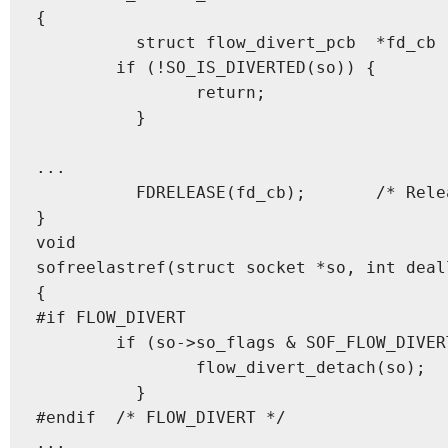
{

	  struct flow_divert_pcb  *fd_cb          = so->so_fd_pcb;

  	if (!SO_IS_DIVERTED(so)) {

	  	return;

	  }

...

	  FDRELEASE(fd_cb);       /* Release the socket's reference */

}

void

sofreelastref(struct socket *so, int deall
{

#if FLOW_DIVERT

  	if (so->so_flags & SOF_FLOW_DIVERT) {

	  	flow_divert_detach(so);

	  }

#endif  /* FLOW_DIVERT */

...
