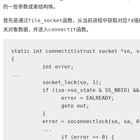
的一些参数或者结构体。
首先是通过
函数，从当前进程中获取对应
值
file_socket
fd
关对象数据，并进入
函数。
connectit
static int connectit(struct socket *so, s
{

	  int error;

...

	  socket_lock(so, 1);

	  if ((so->so_state & SS_NBIO) && (so->so_state & SS_ISCONNECTING)) {

  		error = EALREADY;

  		goto out;

	  }

	  error = soconnectlock(so, sa, 0);

	  ...

		if (error == 0) {
