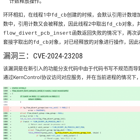
计数释放操作。
环环相扣，在线程1中
创建的时候，会默认引用计数增
fd_cb
数中，引用计数又会被释放，因此线程2中取出
对象，
fd_cb
函数返回失败的情况下，再次
flow_divert_pcb_insert
套接字取出的
对象，对已经释放的对象进行操作，因此
fd_cb
漏洞三：CVE-2024-23208
该漏洞是在新引入的功能分支代码中由于代码书写不规范而导
通过KernControl协议访问对应服务，并在当前进程的情况