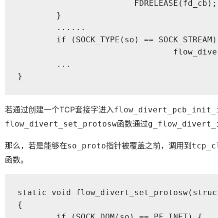
			FDRELEASE(fd_cb);

	}

	......

	if (SOCK_TYPE(so) == SOCK_STREAM) {

				flow_divert_set_protosw(so);

	...

}
若通过创建一个TCP套接字进入
flow_divert_pcb_init_
函数通过
flow_divert_set_protosw
g_flow_divert_
那么，若是能够在
指针被覆盖之前，调用到
so_proto
tcp_c
函数。
static void flow_divert_set_protosw(struct
{

	if (SOCK_DOM(so) == PF_INET) {
