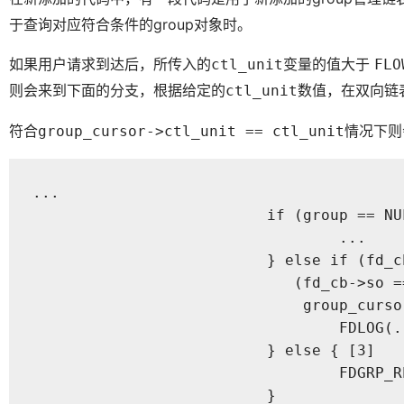
于查询对应符合条件的group对象时。
如果用户请求到达后，所传入的
变量的值大于
ctl_unit
FLO
则会来到下面的分支，根据给定的
数值，在双向链
ctl_unit
符合
情况下则
group_cursor->ctl_unit == ctl_unit
...

			  if (group == NULL) {

				  ...

			  } else if (fd_cb != NULL &&

			     (fd_cb->so == NULL ||

			      group_cursor->in_process_pid != fd_cb->so->last_pid)) { [2]

				  FDLOG(...);

			  } else { [3]

				  FDGRP_RETAIN(group);

			  }
