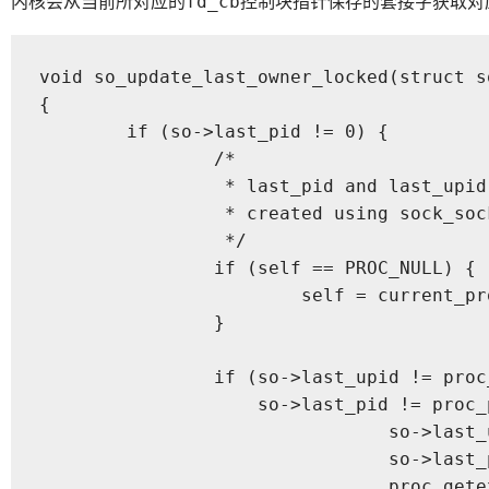
内核会从当前所对应的
控制块指针保存的套接字获取对
fd_cb
void so_update_last_owner_locked(struct s
{

	if (so->last_pid != 0) {

		/*

		 * last_pid and last_upid should remain zero for sockets

		 * created using sock_socket. The check above achieves that

		 */

		if (self == PROC_NULL) {

			self = current_proc();

		}

		if (so->last_upid != proc_uniqueid(self) ||

		    so->last_pid != proc_pid(self)) {

				so->last_upid = proc_uniqueid(self);

				so->last_pid = proc_pid(self);

				proc_getexecutableuuid(self, so->last_uuid,
