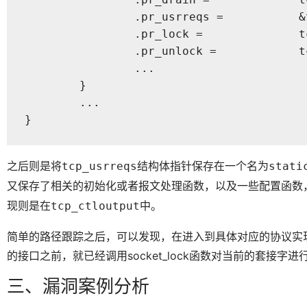
		.pr_usrreqs =           &tcp_usrreqs,

		.pr_lock =              tcp_lock,

		.pr_unlock =            tcp_unlock,

		...

	}

	...

}
之后则是将
结构体指针保存在一个名为
tcp_usrreqs
stati
又保存了相关的初始化或者报文处理函数，以及一些配置函数
现则是在
中。
tcp_ctloutput
简单的路径跟踪之后，可以发现，在进入到具体对应的协议实
的接口之前，就已经调用socket_lock函数对当前的套接字
三、漏洞案例分析