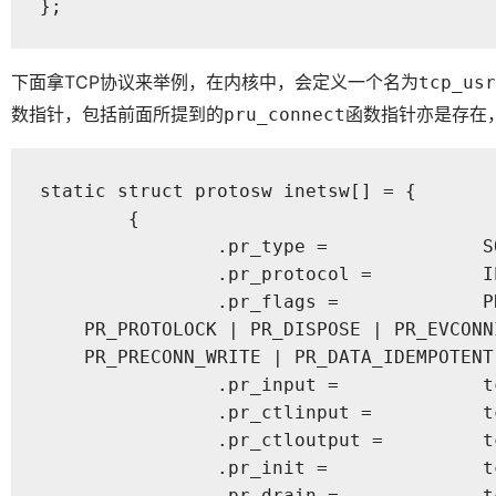
};
下面拿TCP协议来举例，在内核中，会定义一个名为
tcp_usr
数指针，包括前面所提到的
函数指针亦是存在
pru_connect
static struct protosw inetsw[] = {

	{

		.pr_type =              SOCK_STREAM,

		.pr_protocol =          IPPROTO_TCP,

		.pr_flags =             PR_CONNREQUIRED | PR_WANTRCVD | PR_PCBLOCK |

    PR_PROTOLOCK | PR_DISPOSE | PR_EVCONNI
    PR_PRECONN_WRITE | PR_DATA_IDEMPOTENT,
		.pr_input =             tcp_input,

		.pr_ctlinput =          tcp_ctlinput,

		.pr_ctloutput =         tcp_ctloutput,

		.pr_init =              tcp_init,

		.pr_drain =             tcp_drain,
