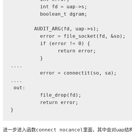
	  int fd = uap->s;

	  boolean_t dgram;

  	AUDIT_ARG(fd, uap->s);

	  error = file_socket(fd, &so);

	  if (error != 0) {

	  	return error;

	  }

....

	  error = connectit(so, sa);

....

 out:

	  file_drop(fd);

	  return error;

}
进一步进入函数
里面，其中会对uap结
connect_nocancel