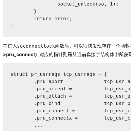
		socket_unlock(so, 1);

	}

	return error;

}
在进入
函数后，可以很快发现存在一个函数
soconnectlock
>pru_connect)
;对应的指针则是从当前套接字结构体中所获
struct pr_usrreqs tcp_usrreqs = {

	.pru_abort =            tcp_usr_abort,

	.pru_accept =           tcp_usr_accept,

	.pru_attach =           tcp_usr_attach,

	.pru_bind =             tcp_usr_bind,

	.pru_connect =          tcp_usr_connect,

	.pru_connectx =         tcp_usr_connectx,

	...
