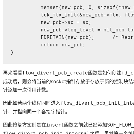
	  memset(new_pcb, 0, sizeof(*new_pcb));

	  lck_mtx_init(&new_pcb->mtx, flow_divert_mtx_grp, flow_divert_mtx_attr);

	  new_pcb->so = so;

	  new_pcb->log_level = nil_pcb.log_level;

	  FDRETAIN(new_pcb);      /* Represents the socket's reference */

	  return new_pcb;

}
再来看看
函数是如何创建
flow_divert_pcb_create
fd_c
成功后，则会将当前的socket指针存放于存放于新的控制
针添加一次引用计数。
因此如若两个线程同时进入
flow_divert_pcb_init_int
针，并指向同一个套接字指针。
因此修复方案则是在
函数之前就已经添加
insert
SOF_FLOW_
之后，虽然第一个线
flow_divert_pcb_init_internal