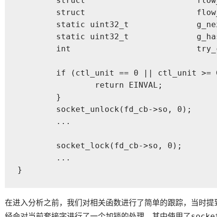
	struct                       flow_divert_pcb *exist        = NULL;

	struct                       flow_divert_group             *group;

	static uint32_t              g_nextkey                     = 1;

	static uint32_t              g_hash_seed                   = 0;

	int                          try_count                    = 0;

	if (ctl_unit == 0 || ctl_unit >= GROUP_COUNT_MAX) {

		return EINVAL;

	}

	socket_unlock(fd_cb->so, 0);

	...

	socket_lock(fd_cb->so, 0);

	...

}
在进入分析之前，我们对相关函数进行了简单的跟踪，当时提
经会对当前套接字进行了一个加锁的处理，其中使用了
socke