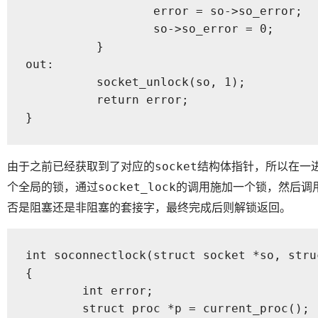
		  error = so->so_error;

		  so->so_error = 0;

	  }

out:

	  socket_unlock(so, 1);

	  return error;

}
由于之前已经获取到了对应的
结构体指针，所以在一
socket
个全局的锁，通过
的调用施加一个锁，然后调
socket_lock
否是阻塞还是非阻塞的套接字，最终完成后则解锁返回。
int soconnectlock(struct socket *so, stru
{

	int error;

	struct proc *p = current_proc();
