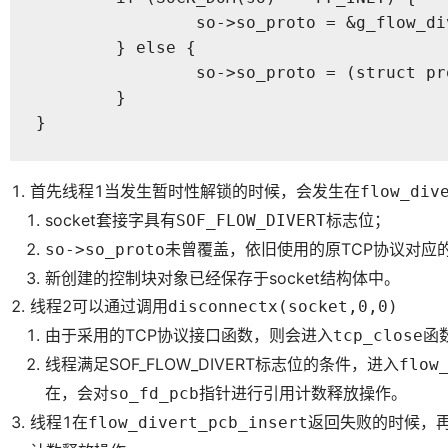
		so->so_proto = &g_flow_divert_in_protosw;

	} else {

		so->so_proto = (struct protosw *)&g_flow_divert_in6_protosw;

	}

}
首先线程1当发生暂时性解锁的时候，会发生在
flow_div
socket套接字具有
标志位；
SOF_FLOW_DIVERT
未曾覆盖，依旧使用的原TCP协议对应
so->so_proto
新创建的控制块对象已经保存于socket结构体中。
线程2可以通过调用
disconnectx(socket,0,0)
由于采用的TCP协议接口函数，则会进入
函
tcp_close
线程满足SOF_FLOW_DIVERT标志位的条件，进入
flow
在，会对
指针进行引用计数释放操作。
so_fd_pcb
线程1在
返回失败的时候，
flow_divert_pcb_insert