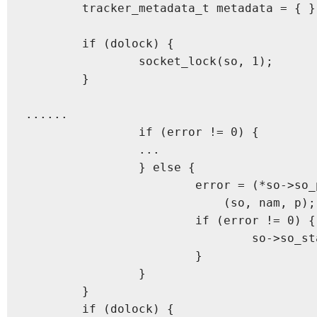
	tracker_metadata_t metadata = { };

	if (dolock) {

		socket_lock(so, 1);

	}

......

		if (error != 0) {

		...

		} else {

			error = (*so->so_proto->pr_usrreqs->pru_connect)

			    (so, nam, p);

			if (error != 0) {

				so->so_state &= ~SS_ISCONNECTING;

			}

		}

	}

	if (dolock) {
