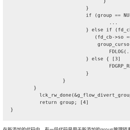
			  	}

			  }

			  if (group == NULL) {

				  ...

			  } else if (fd_cb != NULL &&

			     (fd_cb->so == NULL ||

			      group_cursor->in_process_pid != fd_cb->so->last_pid)) { [2]

				  FDLOG(...);

			  } else { [3]

				  FDGRP_RETAIN(group); 

			  }

		  }

  	}

	  lck_rw_done(&g_flow_divert_group_lck);

	  return group; [4]

}
在新添加的代码中，有一段代码是用于新添加的group管理