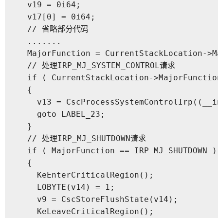
  v19 = 0i64;

  v17[0] = 0i64;

  // 省略部分代码

  .......

  MajorFunction = CurrentStackLocation->Ma
  // 处理IRP_MJ_SYSTEM_CONTROL请求

  if ( CurrentStackLocation->MajorFunctio
  {

    v13 = CscProcessSystemControlIrp((__i
    goto LABEL_23;

  }

  // 处理IRP_MJ_SHUTDOWN请求

  if ( MajorFunction == IRP_MJ_SHUTDOWN )

  {

    KeEnterCriticalRegion();

    LOBYTE(v14) = 1;

    v9 = CscStoreFlushState(v14);

    KeLeaveCriticalRegion();
