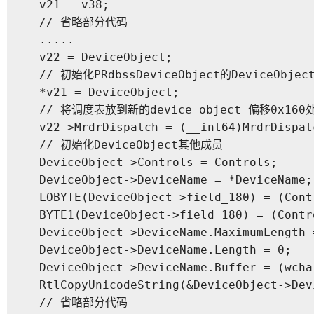
  v21 = v38;

  // 省略部分代码

  .....

  v22 = DeviceObject;

  // 初始化PRdbssDeviceObject的DeviceObjec
  *v21 = DeviceObject;

  // 将调度表放到新的device object 偏移0x160处
  v22->MrdrDispatch = (__int64)MrdrDispatc
  // 初始化DeviceObject其他成员

  DeviceObject->Controls = Controls;

  DeviceObject->DeviceName = *DeviceName;

  LOBYTE(DeviceObject->field_180) = (Cont
  BYTE1(DeviceObject->field_180) = (Contr
  DeviceObject->DeviceName.MaximumLength 
  DeviceObject->DeviceName.Length = 0;

  DeviceObject->DeviceName.Buffer = (wcha
  RtlCopyUnicodeString(&DeviceObject->Dev
  // 省略部分代码
