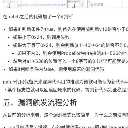
在patch之后的代码加了一个if判断
如果if 判断条件为true，则首先在使用前判断v12是否小于0
如果小于0x24，则调用失败
如果大于等于0x24，则会判断(a1+40)+64的是否
如果不为0，则会使用ProbeForWrite探测a1+536
然后对a1+536的位置写入一个8字节的0 (这里可能就是未
如果if判断条件为false，则使用原来的漏洞代码
patch代码保留原来漏洞代码目的推测为微软可能认为新代
下某个标志位就可以回滚回原来的代码，等到新代码完全稳定
五、漏洞触发流程分析
从目前的分析来看，这个漏洞模式比较简单，为什么之前没有
ida反编译显示错误，有的时候你看csc.sys驱动的DriverE