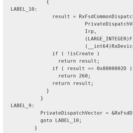
            {

LABEL_10:

              result = RxFsdCommonDispatch
                         PrivateDispatchVe
                         Irp,

                         (LARGE_INTEGER)Fi
                         (__int64)RxDevice
              if ( !isCreate )

                return result;

              if ( result == 0x8000002D )

                return 260;

              return result;

            }

          }

LABEL_9:

          PrivateDispatchVector = &RxFsdD
          goto LABEL_10;

        }
