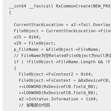
__int64 __fastcall RxCommonCreate(NEW_PRX
{

  CurrentStackLocation = a2->Tail.Overlay
  FileObject = CurrentStackLocation->FileO
  v25 = 0i64;

  v29 = FileObject;

  p_FileName = &FileObject->FileName;

  // FileName为空RelatedFileObject为null并
  if ( !FileObject->FileName.Length && !F
  {

    FileObject->FsContext2 = 0i64;

    FileObject->FsContext = &RxDeviceFCB;

    ++LODWORD(RxDeviceFCB.field_B8);

    ++LODWORD(RxDeviceFCB.field_B0);

    a2->IoStatus.Information = 1i64;

    // 省略部分代码
