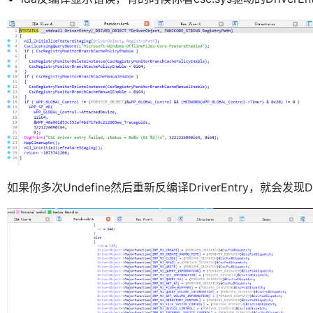
如果你多次Undefine然后重新反编译DriverEntry，就会发现D