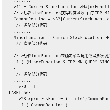
  .......

  v41 = CurrentStackLocation->MajorFunctio
  // 根据MajorFunction获得调度函数 由于IRP_M
  CommonRoutine = v82[CurrentStackLocatio
   // 省略部分代码

  .......

  MinorFunction = CurrentStackLocation->Mi
   // 省略部分代码

  .......

  // 根据MinorFunction来确定单次调用还是多次调
  if ( (MinorFunction & IRP_MN_QUERY_SING
  {

   // 省略部分代码

  .......

    v70 = 1;

LABEL_56:

    v23->processFunc = (__int64)CommonRout
    if ( CommonRoutine )
