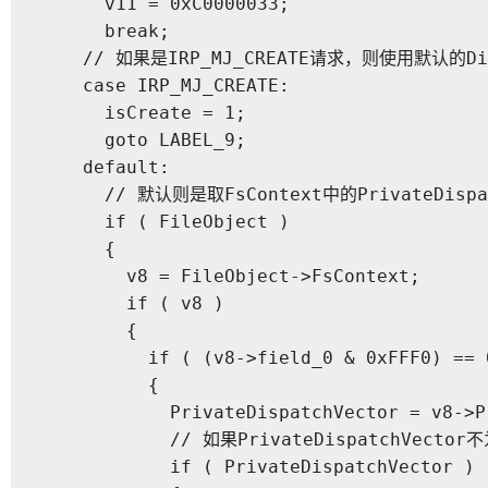
      v11 = 0xC0000033;

      break;

    // 如果是IRP_MJ_CREATE请求，则使用默认的Dispa
    case IRP_MJ_CREATE:

      isCreate = 1;

      goto LABEL_9;

    default:

      // 默认则是取FsContext中的PrivateDispa
      if ( FileObject )

      {

        v8 = FileObject->FsContext;

        if ( v8 )

        {

          if ( (v8->field_0 & 0xFFF0) == 0
          {

            PrivateDispatchVector = v8->P
            // 如果PrivateDispatchVecto
            if ( PrivateDispatchVector )
