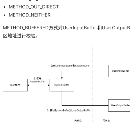
METHOD_OUT_DIRECT
METHOD_NEITHER
METHOD_BUFFERED方式对UserInputBuffer和User
区地址进行校验。