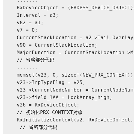
  .......

  RxDeviceObject = (PRDBSS_DEVICE_OBJECT)a
  Interval = a3;

  v82 = a1;

  v7 = 0;

  CurrentStackLocation = a2->Tail.Overlay
  v90 = CurrentStackLocation;

  MajorFunction = CurrentStackLocation->Ma
  // 省略部分代码

  .......

  memset(v23, 0, sizeof(NEW_PRX_CONTEXT));
  v23->IrpTypeFlag = v25;

  v23->CurrentNodeNumber = CurrentNodeNumb
  v23->field_1AA = LockArray_high;

  v26 = RxDeviceObject;

  // 初始化PRX_CONTEXT对象

  RxInitializeContext(a2, RxDeviceObject,
   // 省略部分代码
