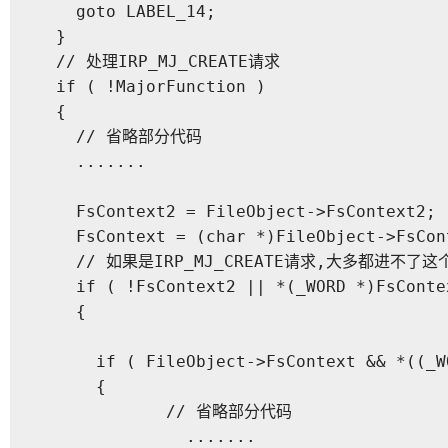
    goto LABEL_14;

  }

  // 处理IRP_MJ_CREATE请求

  if ( !MajorFunction )

  {  

    // 省略部分代码

    .......

    FsContext2 = FileObject->FsContext2;

    FsContext = (char *)FileObject->FsCont
    // 如果是IRP_MJ_CREATE请求,大多都进不了这
    if ( !FsContext2 || *(_WORD *)FsConte
    {

      if ( FileObject->FsContext && *((_W
      {

             // 省略部分代码

               .......
