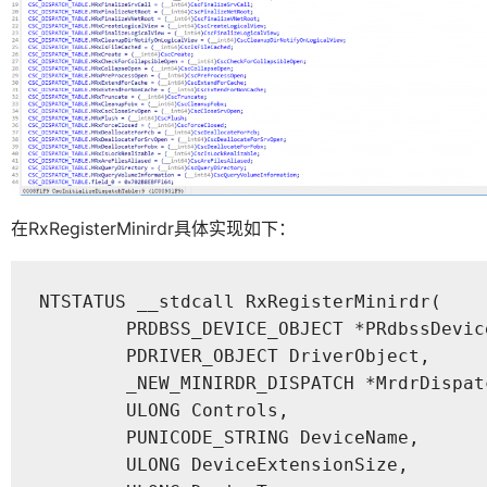
在RxRegisterMinirdr具体实现如下：
NTSTATUS __stdcall RxRegisterMinirdr(

        PRDBSS_DEVICE_OBJECT *PRdbssDevice
        PDRIVER_OBJECT DriverObject,

        _NEW_MINIRDR_DISPATCH *MrdrDispatc
        ULONG Controls,

        PUNICODE_STRING DeviceName,

        ULONG DeviceExtensionSize,
