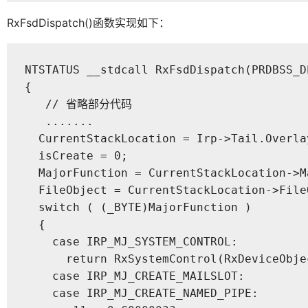
RxFsdDispatch()函数实现如下：
NTSTATUS __stdcall RxFsdDispatch(PRDBSS_D
{

   // 省略部分代码

   .......

  CurrentStackLocation = Irp->Tail.Overla
  isCreate = 0;

  MajorFunction = CurrentStackLocation->Ma
  FileObject = CurrentStackLocation->FileO
  switch ( (_BYTE)MajorFunction )

  {

    case IRP_MJ_SYSTEM_CONTROL:

      return RxSystemControl(RxDeviceObje
    case IRP_MJ_CREATE_MAILSLOT:

    case IRP_MJ_CREATE_NAMED_PIPE:
