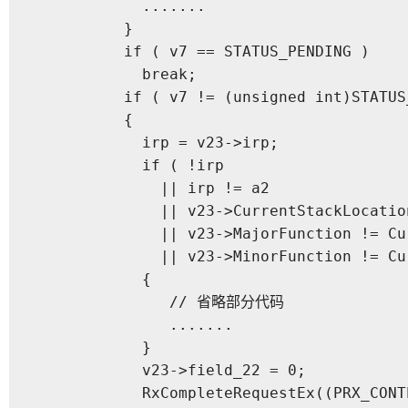
            .......

          }

          if ( v7 == STATUS_PENDING )

            break;

          if ( v7 != (unsigned int)STATUS
          {

            irp = v23->irp;

            if ( !irp

              || irp != a2

              || v23->CurrentStackLocatio
              || v23->MajorFunction != Cu
              || v23->MinorFunction != Cu
            {

               // 省略部分代码

               .......

            }

            v23->field_22 = 0;

            RxCompleteRequestEx((PRX_CONT