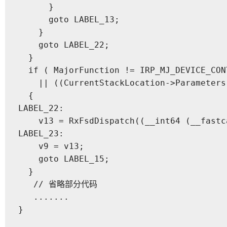
      }

      goto LABEL_13;

    }

    goto LABEL_22;

  }

  if ( MajorFunction != IRP_MJ_DEVICE_CONT
    || ((CurrentStackLocation->Parameters
  {

LABEL_22:

    v13 = RxFsdDispatch((__int64 (__fastc
LABEL_23:

    v9 = v13;

    goto LABEL_15;

  }

   // 省略部分代码

   .......

}