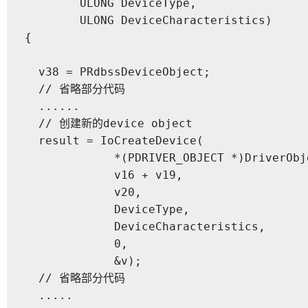
        ULONG DeviceType,

        ULONG DeviceCharacteristics)

{

  v38 = PRdbssDeviceObject;

  // 省略部分代码

  ......

  // 创建新的device object

  result = IoCreateDevice(

             *(PDRIVER_OBJECT *)DriverObje
             v16 + v19,

             v20,

             DeviceType,

             DeviceCharacteristics,

             0,

             &v);

  // 省略部分代码

  .....
