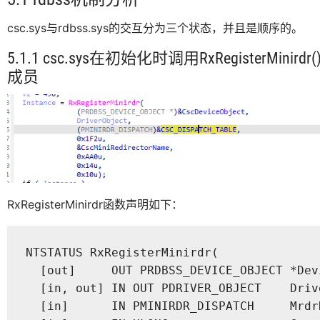
csc.sys与rdbss.sys的交互分为三个状态，并且是顺序的。
5.1.1 csc.sys在初始化时调用RxRegisterMinir
成员
RxRegisterMinirdr函数声明如下：
NTSTATUS RxRegisterMinirdr(

  [out]     OUT PRDBSS_DEVICE_OBJECT *Devi
  [in, out] IN OUT PDRIVER_OBJECT    Drive
  [in]      IN PMINIRDR_DISPATCH     MrdrD