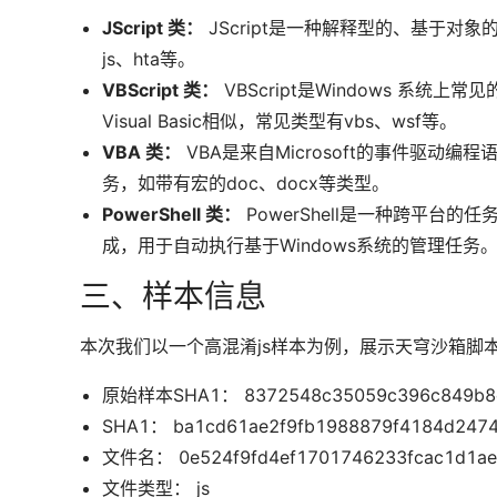
JScript 类：
JScript是一种解释型的、基于对象
js、hta等。
VBScript 类：
VBScript是Windows 系统上
Visual Basic相似，常见类型有vbs、wsf等。
VBA 类：
VBA是来自Microsoft的事件驱动编程语
务，如带有宏的doc、docx等类型。
PowerShell 类：
PowerShell是一种跨平台
成，用于自动执行基于Windows系统的管理任务
三、样本信息
本次我们以一个高混淆js样本为例，展示天穹沙箱脚
原始样本SHA1： 8372548c35059c396c849b8c
SHA1： ba1cd61ae2f9fb1988879f4184d2474
文件名： 0e524f9fd4ef1701746233fcac1d1ae5
文件类型： js