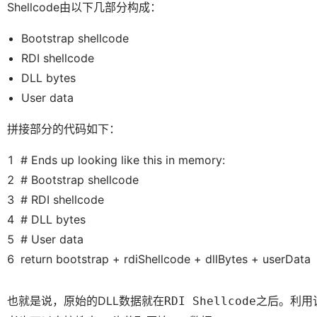
Shellcode由以下几部分构成：
Bootstrap shellcode
RDI shellcode
DLL bytes
User data
拼接部分的代码如下：
1
# Ends up looking like this in memory:
2
# Bootstrap shellcode
3
# RDI shellcode
4
# DLL bytes
5
# User data
6
return bootstrap + rdiShellcode + dllBytes + userData
也就是说，原始的DLL数据就在
之后。利用
RDI Shellcode