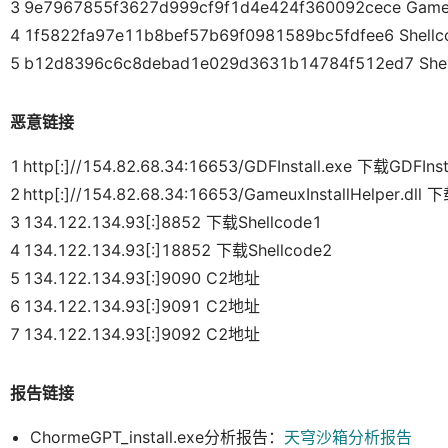
3
9e7967855f3627d999cf9f1d4e424f360092cece GameuxI
4
1f5822fa97e11b8bef57b69f0981589bc5fdfee6 Shellc
5
b12d8396c6c8debad1e029d3631b14784f512ed7 Shel
恶意链接
1
http[:]//154.82.68.34:16653/GDFInstall.exe 下载GDFInst
2
http[:]//154.82.68.34:16653/GameuxInstallHelper.dll 下
3
134.122.134.93[:]8852 下载Shellcode1
4
134.122.134.93[:]18852 下载Shellcode2
5
134.122.134.93[:]9090 C2地址
6
134.122.134.93[:]9091 C2地址
7
134.122.134.93[:]9092 C2地址
报告链接
ChormeGPT_install.exe分析报告：
天穹沙箱分析报告