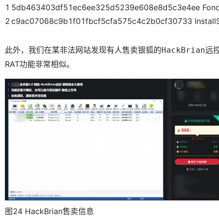
1
5db463403df51ec6ee325d5239e608e8d5c3e4ee Fond
2
c9ac07068c9b1f01fbcf5cfa575c4c2b0cf30733 InstallS
此外，我们在某非法网站发现有人售卖银狐的
远
HackBrian
RAT功能非常相似。
图24 HackBrian售卖信息