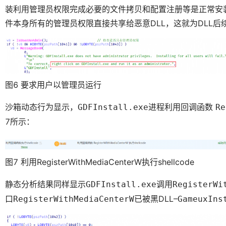
装利用管理员权限完成必要的文件拷贝和配置注册等是正常安装
件本身所有的管理员权限直接共享给恶意DLL，这就为DLL
图6 要求用户以管理员运行
沙箱动态行为显示，
进程利用回调函数
GDFInstall.exe
Re
7所示：
图7 利用RegisterWithMediaCenterW执行shellcode
静态分析结果同样显示
调用
GDFInstall.exe
RegisterWi
口
已被黑DLL–
RegisterWithMediaCenterW
GameuxIns