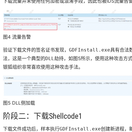
下载流量并未使用任何加密或混淆手段，因此也被IDS流量告
图4 流量告警
验证下载文件的签名证书发现，
具有合法
GDFInstall.exe
法，这是一个典型的
，如图5所示，使用这种攻击方式
DLL劫持
银狐组织非常喜欢使用这种攻击手法。
图5 DLL侧加载
阶段二：下载Shellcode1
下载文件成功后，样本执行
创建新进程，
GDFInstall.exe