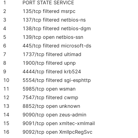
1
PORT STATE SERVICE
2
135/tcp filtered msrpc
3
137/tcp filtered netbios-ns
4
138/tcp filtered netbios-dgm
5
139/tcp open netbios-ssn
6
445/tcp filtered microsoft-ds
7
1737/tcp filtered ultimad
8
1900/tcp filtered upnp
9
4444/tcp filtered krb524
10
5554/tcp filtered sgi-esphttp
11
5985/tcp open wsman
12
7547/tcp filtered cwmp
13
8852/tcp open unknown
14
9090/tcp open zeus-admin
15
9091/tcp open xmltec-xmlmail
16
9092/tcp open XmlIpcRegSvc