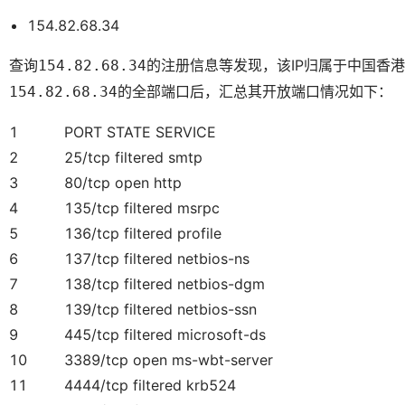
154.82.68.34
查询
的注册信息等发现，该IP归属于中国香
154.82.68.34
的全部端口后，汇总其开放端口情况如下：
154.82.68.34
1
PORT STATE SERVICE
2
25/tcp filtered smtp
3
80/tcp open http
4
135/tcp filtered msrpc
5
136/tcp filtered profile
6
137/tcp filtered netbios-ns
7
138/tcp filtered netbios-dgm
8
139/tcp filtered netbios-ssn
9
445/tcp filtered microsoft-ds
10
3389/tcp open ms-wbt-server
11
4444/tcp filtered krb524