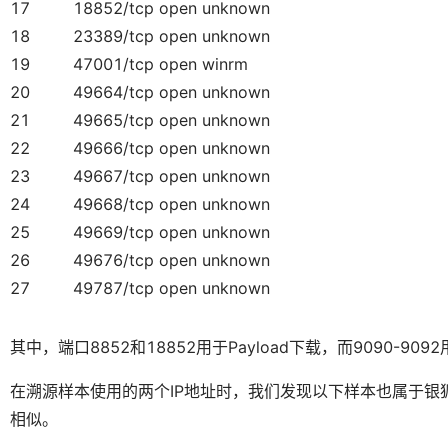
17
18852/tcp open unknown
18
23389/tcp open unknown
19
47001/tcp open winrm
20
49664/tcp open unknown
21
49665/tcp open unknown
22
49666/tcp open unknown
23
49667/tcp open unknown
24
49668/tcp open unknown
25
49669/tcp open unknown
26
49676/tcp open unknown
27
49787/tcp open unknown
其中，端口8852和18852用于Payload下载，而9090-909
在溯源样本使用的两个IP地址时，我们发现以下样本也属于银
相似。