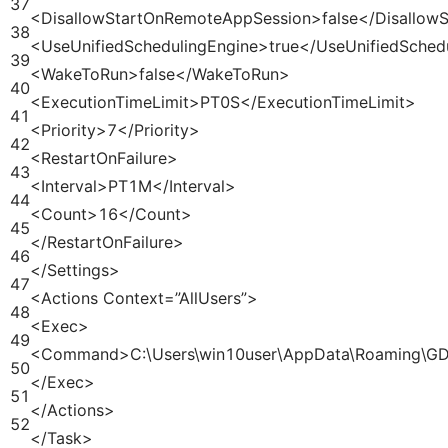
37
<DisallowStartOnRemoteAppSession>false</Disallow
38
<UseUnifiedSchedulingEngine>true</UseUnifiedSched
39
<WakeToRun>false</WakeToRun>
40
<ExecutionTimeLimit>PT0S</ExecutionTimeLimit>
41
<Priority>7</Priority>
42
<RestartOnFailure>
43
<Interval>PT1M</Interval>
44
<Count>16</Count>
45
</RestartOnFailure>
46
</Settings>
47
<Actions Context=”AllUsers”>
48
<Exec>
49
<Command>C:\Users\win10user\AppData\Roaming\GD
50
</Exec>
51
</Actions>
52
</Task>