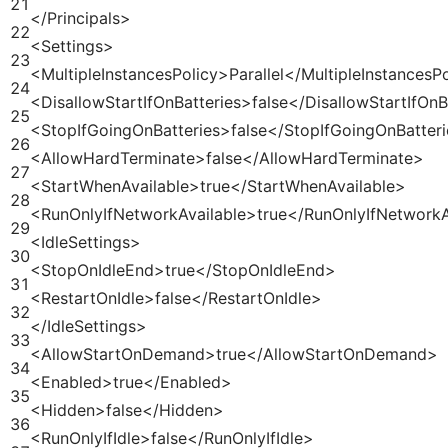
21
</Principals>
22
<Settings>
23
<MultipleInstancesPolicy>Parallel</MultipleInstancesP
24
<DisallowStartIfOnBatteries>false</DisallowStartIfOnB
25
<StopIfGoingOnBatteries>false</StopIfGoingOnBatter
26
<AllowHardTerminate>false</AllowHardTerminate>
27
<StartWhenAvailable>true</StartWhenAvailable>
28
<RunOnlyIfNetworkAvailable>true</RunOnlyIfNetworkA
29
<IdleSettings>
30
<StopOnIdleEnd>true</StopOnIdleEnd>
31
<RestartOnIdle>false</RestartOnIdle>
32
</IdleSettings>
33
<AllowStartOnDemand>true</AllowStartOnDemand>
34
<Enabled>true</Enabled>
35
<Hidden>false</Hidden>
36
<RunOnlyIfIdle>false</RunOnlyIfIdle>