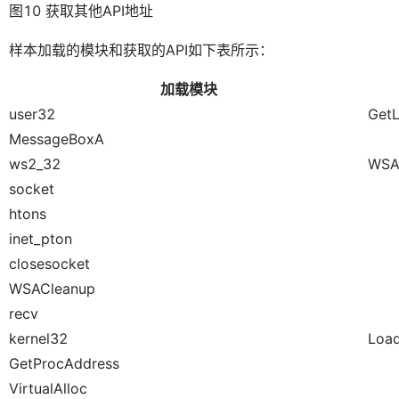
图10 获取其他API地址
样本加载的模块和获取的API如下表所示：
加载模块
user32
GetL
MessageBoxA
ws2_32
WSA
socket
htons
inet_pton
closesocket
WSACleanup
recv
kernel32
Load
GetProcAddress
VirtualAlloc