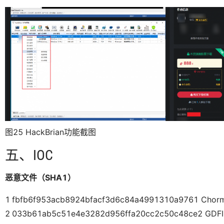
图25 HackBrian功能截图
五、IOC
恶意文件（SHA1）
1
fbfb6f953acb8924bfacf3d6c84a4991310a9761 Chorme
2
033b61ab5c51e4e3282d956ffa20cc2c50c48ce2 GDFIns