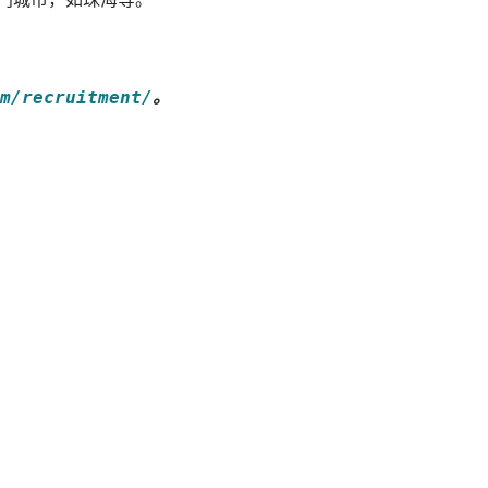
m/recruitment/
。