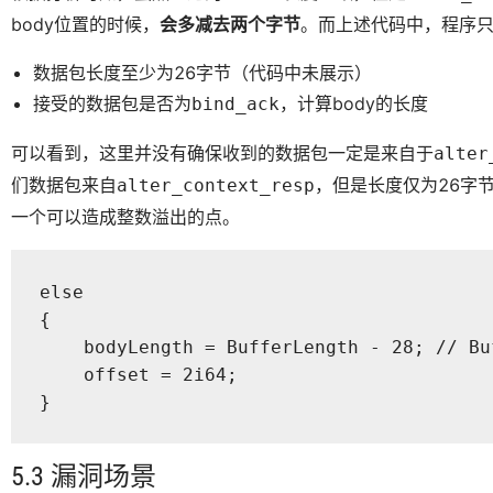
body位置的时候，
会多减去两个字节
。而上述代码中，程序
数据包长度至少为26字节（代码中未展示）
接受的数据包是否为
，计算body的长度
bind_ack
可以看到，这里并没有确保收到的数据包一定是来自于
alter
们数据包来自
，但是长度仅为26字
alter_context_resp
一个可以造成整数溢出的点。
else

{

    bodyLength = BufferLength - 28; // B
    offset = 2i64;

}
5.3 漏洞场景