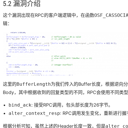
5.2 漏洞介绍
这个漏洞出现在RPC的客户端逻辑中，在函数
OSF_CASSOCI
辑：
这里的
为我们传入的Buffer长度，根据逆向分
BufferLength
Body，其中根据收到的回复类型的不同，RPC会使用不同类型
: 接受RPC调用，包头部长度为26字节。
bind_ack
: RPC调用发生变化，重新进行
alter_context_resp
根据分析可知，虽然上述的Header长度一致，但是
alter_c