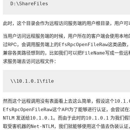
D:\ShareFiles
此时，这个目录会作为远程访问服务端的用户根目录，用户可
当用户访问远程服务端的时候，用户所在的客户端会使用本地
过RPC，会调用服务端上的
这类函数
EfsRpcOpenFileRaw
兼容各类路径想到的，比如我们可以把
写成一些远
FileName
求服务端去访问远程文件：
\\10.1.0.1\file 
然而这个远程调用没有表面看上去这么简单，假设这个
10.1.
这个API为了能够进行认证，会尝试
EfsRpcOpenFileRaw
发送给
。而由于此时的
为我们假
NTLM
10.1.0.1
10.1.0.1
取受害机器的
，我们就能够使用这个值去伪装认证
Net-NTLM