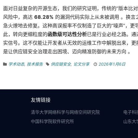
面对日益复杂的开源生态，我们的研究证明，传统的“版本比对
风险中，高达
68.28%
的漏洞代码实际上从未被调用 。换言
急火燎地去修复。这种高误报率不仅制造了巨大的“噪声”，更
此，转向更细粒度的
函数级可达性分析
已是行业必经之路。通过 
实信号。这不仅能让开发者从无效的运维工作中解脱出来，更
是让供应链安全治理走出困境、迈向精准防御的未来方向 。
学术动态
,
技术报告
供应链安全
,
论文分享
2026年1月6日
友情链接
清华大学网络科学与网络空间研究院
电子科
中国科学院软件研究所
山东大