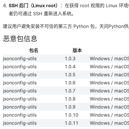
SSH 后门（Linux root）
：在获得 root 权限的 Linux
者仍可通过 SSH 重新进入系统。
建议用户避免安装不可信的第三方 Python 包，天问Python
恶意包信息
包名
版本
jsonconfig-utils
1.0.3
Windows / macOS 
jsonconfig-utils
1.0.4
Windows / macOS 
jsonconfig-utils
1.0.5
Windows / macOS 
jsonconfig-utils
1.0.6
Windows / macOS 
jsonconfig-utils
1.0.7
Windows / macOS 
jsonconfig-utils
1.0.8
Windows / macOS 
jsonconfig-utils
1.0.9
Windows / macOS 
jsonconfig-utils
1.0.10
Windows / macOS 
jsonconfig-utils
1.0.11
Windows / macOS 