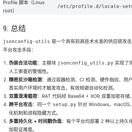
Profile 脚本（Linux
/etc/profile.d/locale-set
root）
9. 总结
是一个具有较高技术水准的供应链攻击
jsonconfig-utils
平台攻击手段：
伪装合法功能
：主模块
实现了完
jsonconfig_utils.py
人工审查的警惕性。
精密反沙箱检测
：通过容器检测、CI 检测、硬件指纹、
真实用户环境时才触发攻击，有效规避自动化检测。
双重混淆载荷
：RAT 代码经 Base64 + XOR 双重加
跨平台攻击
：同一个
针对 Windows、mac
setup.py
化机制和进程隐藏方式。
多重持久化 + 时间戳伪造
：每个平台均部署 2 种以上持
加取证难度。