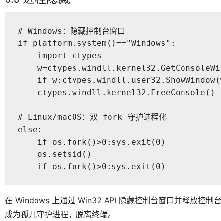
# Windows：隐藏控制台窗口

if platform.system()=="Windows":

    import ctypes

    w=ctypes.windll.kernel32.GetConsoleWin
    if w:ctypes.windll.user32.ShowWindow(w
    ctypes.windll.kernel32.FreeConsole()

# Linux/macOS：双 fork 守护进程化

else:

    if os.fork()>0:sys.exit(0)

    os.setsid()

    if os.fork()>0:sys.exit(0)
在 Windows 上通过 Win32 API 隐藏控制台窗口并释放控制
成为孤儿守护进程，脱离终端。