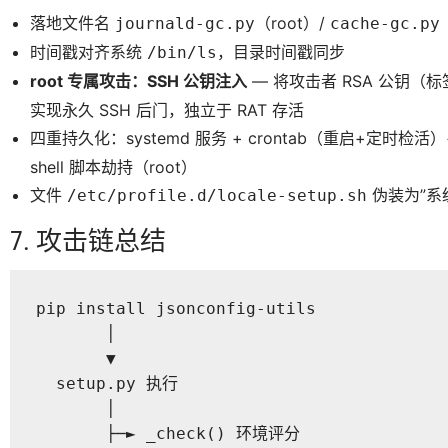
落地文件名
（root）/
journald-gc.py
cache-gc.py
时间戳对齐系统
，目录时间戳同步
/bin/ls
root 专属攻击：SSH 公钥注入
— 将攻击者 RSA 公钥（
实现永久 SSH 后门，独立于 RAT 存活
四重持久化：systemd 服务 + crontab（重启+定时检活
shell 脚本劫持（root）
文件
伪装为”系统
/etc/profile.d/locale-setup.sh
7. 攻击链总结
pip install jsonconfig-utils
       │
       ▼
  setup.py 执行
       │
       ├─► _check() 环境评分