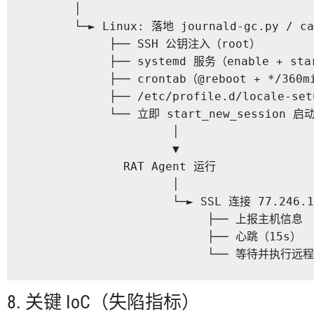
       │
       └─► Linux: 落地 journald-gc.py / ca
            ├── SSH 公钥注入（root）
            ├── systemd 服务（enable + sta
            ├── crontab（@reboot + */360
            ├── /etc/profile.d/locale-se
            └── 立即 start_new_session 启
                     │
                     ▼
              RAT Agent 运行
                     │
                     └─► SSL 连接 77.246.1
                          ├── 上报主机信息
                          ├── 心跳（15s）
                          └── 等待并执行远
8. 关键 IoC（失陷指标）