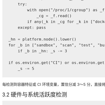
    try:

        with open("/proc/1/cgroup") as _f:
            _cg = _f.read()

        if any(_k in _cg for _k in ["dock
    except: pass

_hn = platform.node().lower()

for _b in ["sandbox", "scan", "test", "bu
    if _b in _hn: _s -= 3

if os.environ.get("CI") or os.environ.get
    _s -= 5
每检测到容器特征或 CI 环境变量，置信分减 3～5 分，直
3.2 硬件与系统活跃度检测