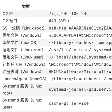
类型
C2 IP
77[.]246.103.245
C2 端口
（SSL）
443
SSH 公钥（Linux root）
ssh-rsa AAAAB3NzaC1yc2EAA
落地文件（Windows）
%LOCALAPPDATA%\Microsoft\
落地文件（macOS）
~/Library/.Caches/.com.ap
落地文件（Linux root）
/usr/lib/systemd/.systemd
落地文件（Linux user）
~/.local/share/.systemd-c
计划任务名（Windows）
\Microsoft\Windows\Window
注册表键（Windows）
HKCU\Software\Microsoft\W
LaunchAgent（macOS）
~/Library/LaunchAgents/co
Systemd 服务（Linux
systemd-journal-gcd.servi
root）
Systemd 服务（Linux
cache-gc.service
user）