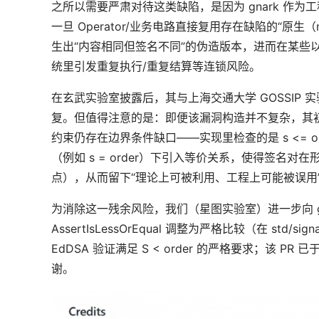
之所以需要严肃对待这类缺陷，是因为 gnark 作为工程化
一旦 Operator/业务电路直接复用存在缺陷的“原
生出“内容相同但签名不同”的伪造版本，进而在某些以签名
统里引发重复执行/重复结算等连锁风险。
在玄武实验室披露后，其与上海交通大学 GOSSIP
复。但值得注意的是：即便该漏洞构造并不复杂，其初
约束仍存在边界条件缺口——实现里检查的是 s <= or
（例如 s = order）下引入等价关系，使得签名对在形式上
点），从而留下“理论上可被利用、工程上可能被误用
为消除这一残余风险，我们（星图实验室）进一步向 gna
AssertIsLessOrEqual 调整为严格比较（在 std/sign
EdDSA 验证满足 S < order 的严格要求；该 PR 已
谢。