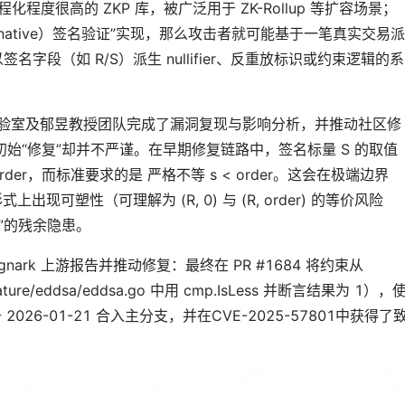
程度很高的 ZKP 库，被广泛用于 ZK-Rollup 等扩容场景；
生（native）签名验证”实现，那么攻击者就可能基于一笔真实交易派
字段（如 R/S）派生 nullifier、反重放标识或约束逻辑的系
 实验室及郁昱教授团队完成了漏洞复现与影响分析，并推动社区修
始“修复”却并不严谨。在早期修复链路中，签名标量 S 的取值
der，而标准要求的是 严格不等 s < order。这会在极端边界
出现可塑性（可理解为 (R, 0) 与 (R, order) 的等价风险
”的残余隐患。
rk 上游报告并推动修复：最终在 PR #1684 将约束从
ature/eddsa/eddsa.go 中用 cmp.IsLess 并断言结果为 1），
于 2026-01-21 合入主分支，并在CVE-2025-57801中获得了