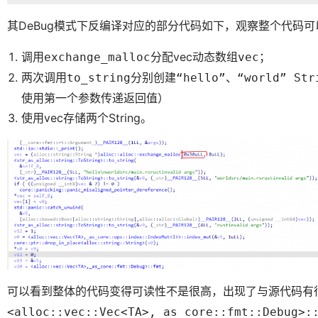
其DeBug模式下反编译对应的部分代码如下，观察整个代码可
调用
分配vec动态数组
；
exchange_malloc
vec
两次调用
分别创建
、
to_string
“hello”
“world” Str
使用第一个参数传递返回值）
使用vec存储两个String。
可以看到整体的代码变得可读性不是很高，出现了与源代码有
<alloc::vec::Vec<TA>,_as_core::fmt::Debug>: