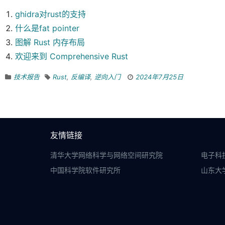
ghidra对rust的支持
什么是fat pointer
图解 Rust 内存布局
欢迎来到 Comprehensive Rust
技术报告
Rust
,
反编译
,
逆向入门
2024年7月25日
友情链接
清华大学网络科学与网络空间研究院
电子科
中国科学院软件研究所
山东大