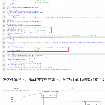
在这种情况下，Rust内存布局如下，其中
前0x18字
vtable