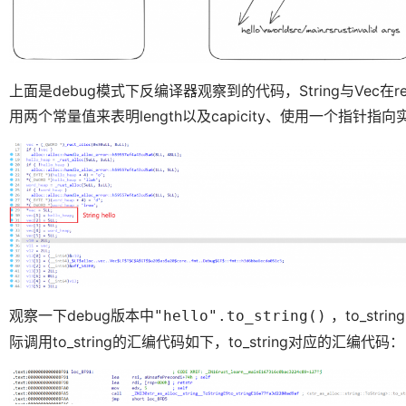
上面是debug模式下反编译器观察到的代码，String与Vec
用两个常量值来表明length以及capicity、使用一个指针指
观察一下debug版本中
，to_strin
"hello".to_string()
际调用to_string的汇编代码如下，to_string对应的汇编代码：