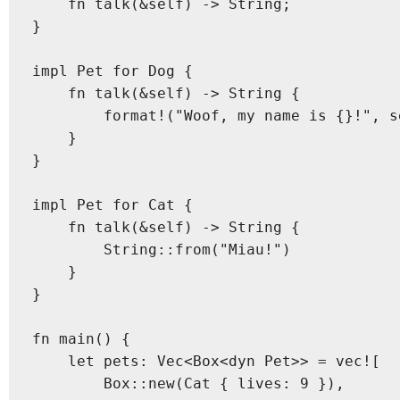
    fn talk(&self) -> String;

}

impl Pet for Dog {

    fn talk(&self) -> String {

        format!("Woof, my name is {}!", se
    }

}

impl Pet for Cat {

    fn talk(&self) -> String {

        String::from("Miau!")

    }

}

fn main() {

    let pets: Vec<Box<dyn Pet>> = vec![

        Box::new(Cat { lives: 9 }),
