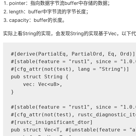
pointer：指向数据字节流buffer中存储的数据；
length：buffer中字节流的字节长度；
capacity：buffer的长度。
实际上看String的实现，会发现String的实现基于Vec，以下
#[derive(PartialEq, PartialOrd, Eq, Ord)]

#[stable(feature = "rust1", since = "1.0.0
#[cfg_attr(not(test), lang = "String")]

pub struct String {

    vec: Vec<u8>,

}

#[stable(feature = "rust1", since = "1.0.0
#[cfg_attr(not(test), rustc_diagnostic_ite
#[rustc_insignificant_dtor]

pub struct Vec<T, #[unstable(feature = "a