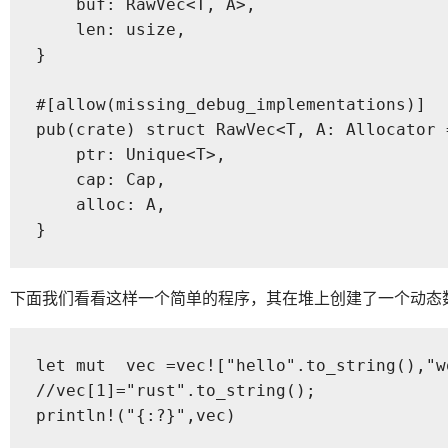
    buf: RawVec<T, A>,

    len: usize,

}

#[allow(missing_debug_implementations)]

pub(crate) struct RawVec<T, A: Allocator =
    ptr: Unique<T>,

    cap: Cap,

    alloc: A,

}
下面我们看看这样一个简单的程序，其在堆上创建了一个动态数组
let mut  vec =vec!["hello".to_string(),"w
//vec[1]="rust".to_string();

println!("{:?}",vec)