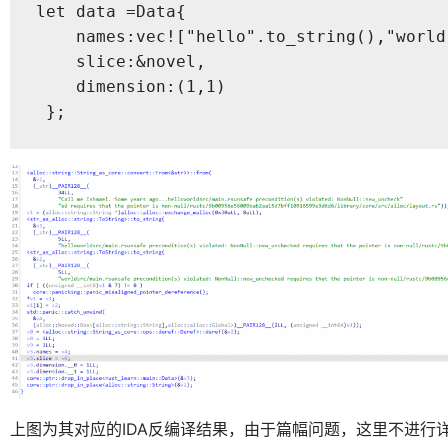
let data =Data{

    names:vec!["hello".to_string(),"world
    slice:&novel,

    dimension:(1,1)

 };
上图为其对应的IDA反编译结果，由于篇幅问题，这里不进行