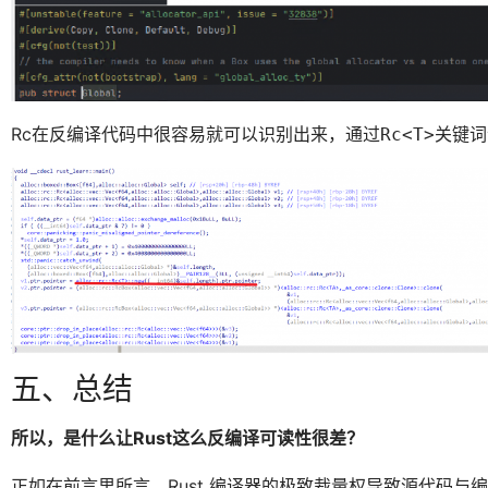
Rc在反编译代码中很容易就可以识别出来，通过
关键词
Rc<T>
五、总结
所以，是什么让Rust这么反编译可读性很差？
正如在前言里所言，Rust 编译器的极致裁量权导致源代码