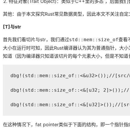
特征对象(Trait Object)：类似于C++里的多态 ，后
其他：由于本文探究Rust常见数据类型，因此本文不关注自定
[T]与str
首先我们看切片与str，我们通过
查看
std::mem::size_of
大小在运行时可知，因此Rust编译器认为其为普通指针，大小为8
知道（因为编译器只知道该切片的每个元素大小，但是不知道长度），
dbg!(std::mem::size_of::<&u32>());//[src/
dbg!(std::mem::size_of::<&[u32; 2]>());//
dbg!(std::mem::size_of::<&[u32]>());//[s
在这种情况下，fat pointer类似于下面的结构，即一个指针指向