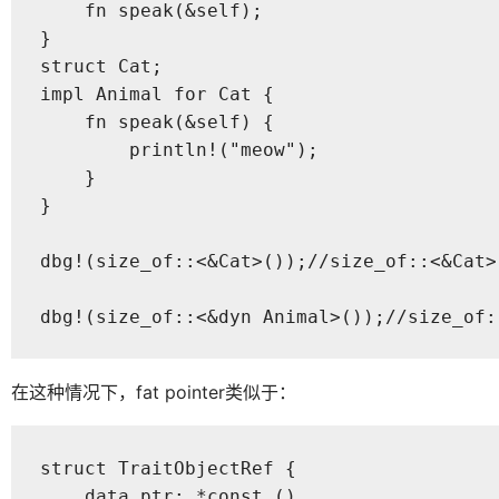
    fn speak(&self);

}

struct Cat;

impl Animal for Cat {

    fn speak(&self) {

        println!("meow");

    }

}

dbg!(size_of::<&Cat>());//size_of::<&Cat>(
dbg!(size_of::<&dyn Animal>());//size_of:
在这种情况下，fat pointer类似于：
struct TraitObjectRef {

    data_ptr: *const (),
