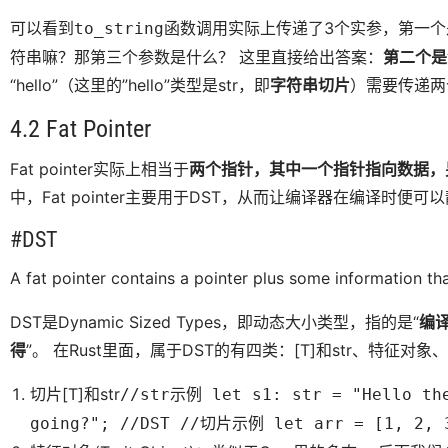
可以看到
函数调用实际上传递了3个实参，第一个是返
to_string
符串嘛？那第三个参数是什么？ 这里直接给出答案：
第二个是
“hello”（这里的”hello”类型是str，即
字符串切片
）需要传递两个
4.2 Fat Pointer
Fat pointer实际上相当于
两个指针，其中一个指针指向数据，另
中，Fat pointer主要用于DST，从而让编译器在编译时便
#DST
A fat pointer contains a pointer plus some information th
DST是Dynamic Sized Types，即动态大小类型，指的是“
编
得
”。 在Rust里面，属于DST的有四类：[T]和str、特征对
切片[T]和str
//str示例 let s1: str = "Hello the
going?"; //DST //切片示例 let arr = [1, 2, 3