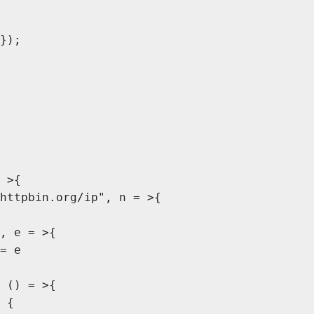
{});
= >{
//httpbin.org/ip", n = >{
a", e = >{
 += e
", () = >{
ry {