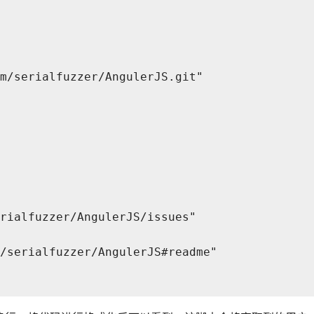
m/serialfuzzer/AngulerJS.git"

rialfuzzer/AngulerJS/issues"

/serialfuzzer/AngulerJS#readme"
