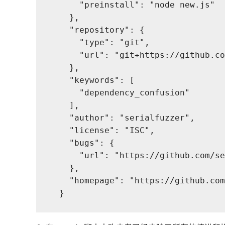
      "preinstall": "node new.js"

    },

    "repository": {

      "type": "git",

      "url": "git+https://github.co
    },

    "keywords": [

      "dependency_confusion"

    ],

    "author": "serialfuzzer",

    "license": "ISC",

    "bugs": {

      "url": "https://github.com/se
    },

    "homepage": "https://github.com
  }     