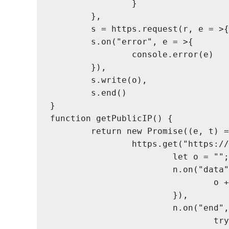
		}
	},
	s = https.request(r, e = >
	s.on("error", e = >{
		console.error(e)
	}),
	s.write(o),
	s.end()
}
function getPublicIP() {
	return new Promise((e, t) 
		https.get("https:
			let o = "";
			n.on("dat
				o
			}),
			n.on("end
				t