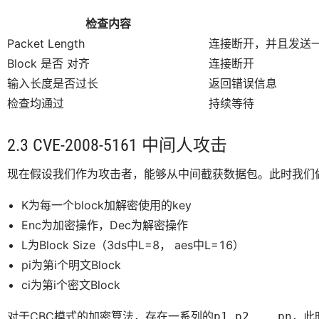
检查内容
Packet Length
连接断开，并且发送
Block 是否 对齐
连接断开
输入长度是否过长
返回错误信息
检查均通过
持续等待
2.3 CVE-2008-5161 中间人攻击
现在假设我们作为攻击者，能够从中间截获数据包。此时我们
K为每一个block加解密使用的key
Enc为加密操作，Dec为解密操作
L为Block Size（3ds中L=8， aes中L=16）
pi为第i个明文Block
ci为第i个密文Block
对于CBC模式的加密算法，存在一系列的
，此
p1,p2,...pn