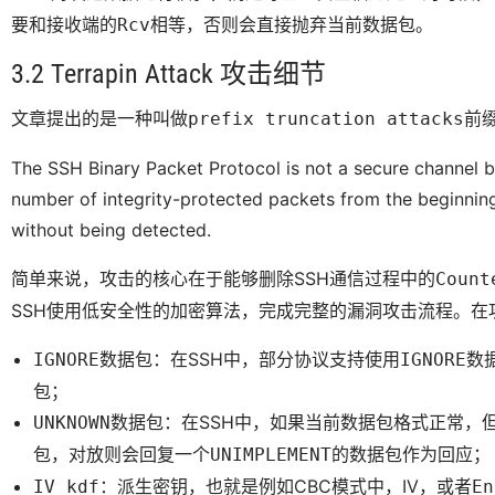
要和接收端的
相等，否则会直接抛弃当前数据包。
Rcv
3.2 Terrapin Attack 攻击细节
文章提出的是一种叫做
前
prefix truncation attacks
The SSH Binary Packet Protocol is not a secure channel 
number of integrity-protected packets from the beginning 
without being detected.
简单来说，攻击的核心在于能够删除SSH通信过程中的
Count
SSH使用低安全性的加密算法，完成完整的漏洞攻击流程。在
数据包：在SSH中，部分协议支持使用
数
IGNORE
IGNORE
包；
数据包：在SSH中，如果当前数据包格式正常，
UNKNOWN
包，对放则会回复一个
的数据包作为回应；
UNIMPLEMENT
：派生密钥，也就是例如CBC模式中，IV，或者
IV_kdf
En