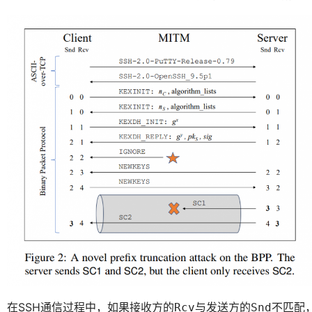
在SSH通信过程中，如果接收方的
与发送方的
不匹配
Rcv
Snd