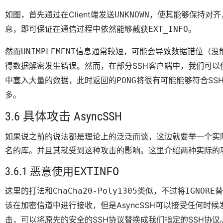
如图，首先通过在Client端发送
，使其能够保持对齐，
UNKNOWN
息，即可保证在通信过程中依然能够截获
。
EXT_INFO
然而
信息通常较短，可能会导致数据错位（没能填
UNIMPLEMENT
得数据解密发生错误。然而，在部分SSH客户端中，我们可以
中塞入大量的数据，此时返回的
将很有可能能够符合SS
PONG
多。
3.6 具体攻击 AsyncSSH
如果说之前的说法都是理论上的泛泛而谈，这边就要举一个实
名的库。并且其就受到这种攻击的影响。这里介绍两种实际的
3.6.1 恶意使用
EXTINFO
这里的打法和
类似，不过将
替
ChaCha20-Poly1305
IGNORE
该在加密信道中进行接收，但是AsyncSSH可以接受任何时候
击，可以将原先的安全的SSH协议替换成我们指定的SSH协议