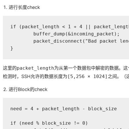
进行长度check
if (packet_length < 1 + 4 || packet_lengt
	buffer_dump(&incoming_packet);

	packet_disconnect("Bad packet length%d.",packet_length); 

}
这里的
为从第一个数据包中解密的数据。这
packet_length
检测时，SSH允许的数据长度为
之间。（
[5,256 × 1024]
进行Block的check
need = 4 + packet_length - block_size

if (need % block_size != 0)
