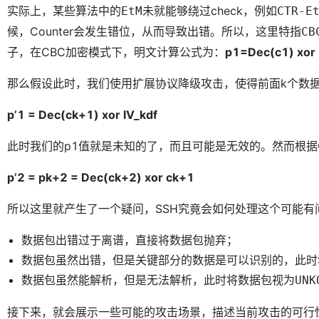
实际上，某些算法中的
未就能够绕过check，例如
EtM
CTR-E
候，Counter会发生错位，从而导致出错。所以，这里特指
CB
子，在CBC加密模式下，明文计算公式为：
p1=Dec(c1) xor 
那么假设此时，我们使用扩展协议降级攻击，使得前面k个数
p’1 = Dec(ck+1) xor IV_kdf
此时我们的p1值就是未知的了，而且可能是无效的。然而根据
p’2 = pk+2 = Dec(ck+2) xor ck+1
所以这里就产生了一个疑问，SSH究竟会如何处理这个可能有
数据包出错过于离谱，直接将数据包抛弃；
数据包虽然出错，但是关键部分的数据是可以识别的，此时
数据包虽然能解析，但是无法解析，此时将数据包视为
UNK
接下来，就会展示一些可能的攻击场景，描述当前攻击的可行