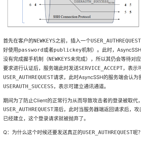
首先在客户的
之前，插入一个
NEWKEYS
USER_AUTHREQUEST
好使用
或者
机制）。此时，Async
password
publickey
没有完成握手机制（
未完成），所以其仍会等待对应
NEWKEYS
要求进行认证后，服务端此时发送
，表示
SERVICE_ACCEPT
请求，此时AsyncSSH的服务端会认
USER_AUTHREQUEST
，表示可建立通讯通道。
USERAUTH_SUCCESS
期间为了防止Client的正常行为从而导致攻击者的登录被取代，
滞后，此时当服务器端返回请求后，攻
USER_AUTHREQUEST
已经建立，这个登录请求就被抛弃了。
Q：为什么这个时候还要发送真正的
呢
USER_AUTHREQUEST