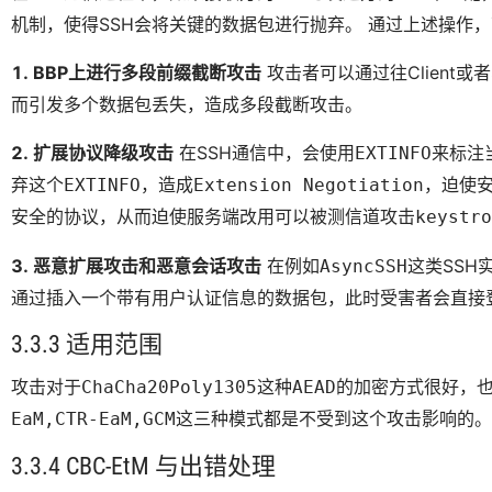
机制，使得SSH会将关键的数据包进行抛弃。 通过上述操作
1. BBP上进行多段前缀截断攻击
攻击者可以通过往Client或
而引发多个数据包丢失，造成多段截断攻击。
2. 扩展协议降级攻击
在SSH通信中，会使用
来标注
EXTINFO
弃这个
，造成
，迫使
EXTINFO
Extension Negotiation
安全的协议，从而迫使服务端改用可以被测信道攻击
keystro
3. 恶意扩展攻击和恶意会话攻击
在例如
这类SS
AsyncSSH
通过插入一个带有用户认证信息的数据包，此时受害者会直接登
3.3.3 适用范围
攻击对于
这种
的加密方式很好，
ChaCha20Poly1305
AEAD
这三种模式都是不受到这个攻击影响的。
EaM,CTR-EaM,GCM
3.3.4 CBC-EtM 与出错处理