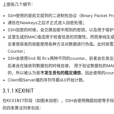
上图有几个细节：
SSH使用的是前文提到的二进制包协议（Binary Packet Pr
通信在Newkeys之后才正式进入加密处理；
SSH加密的时候，会交换加密中用到的密钥，以及用于保护秘
这里生成的MAC值适用于检查信息的完整性，然而单纯生成
击者很容易的就能使用各种方法对数据进行伪造。此时就需要
Counter；
SSH会使用
和
两种不同的counter，前者会在
Snd
Rcv
后者会在接收到数据包的时候自增， 用于验证数据包的MA
的，所以被认为是
不发生丢包的稳定通信
，因此使用的count
Client和Server端的序列号都从0开始计数。
3.1.1 KEXINIT
在
阶段（如图未加密），SSH会使用椭圆加密等手段
KEXINIT
的四条算法列表包括：