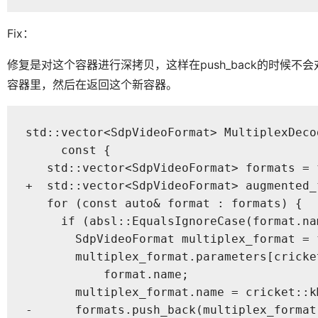
Fix：
修复是对这个容器进行深拷贝，这样在push_back的时候
容器里，然后在返回这个新容器。
std::vector<SdpVideoFormat> MultiplexDeco
     const {

   std::vector<SdpVideoFormat> formats = 
+  std::vector<SdpVideoFormat> augmented_
   for (const auto& format : formats) {

     if (absl::EqualsIgnoreCase(format.na
       SdpVideoFormat multiplex_format = f
       multiplex_format.parameters[cricke
           format.name;

       multiplex_format.name = cricket::k
-      formats.push_back(multiplex_format)