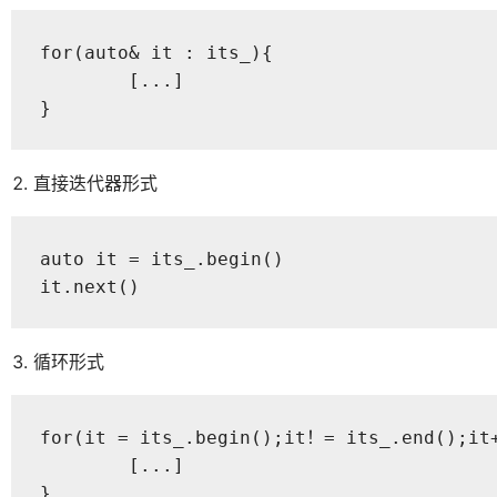
for(auto& it : its_){ 

	[...]

}
直接迭代器形式
auto it = its_.begin()

it.next()
循环形式
for(it = its_.begin();it！= its_.end();it+
	[...]

}