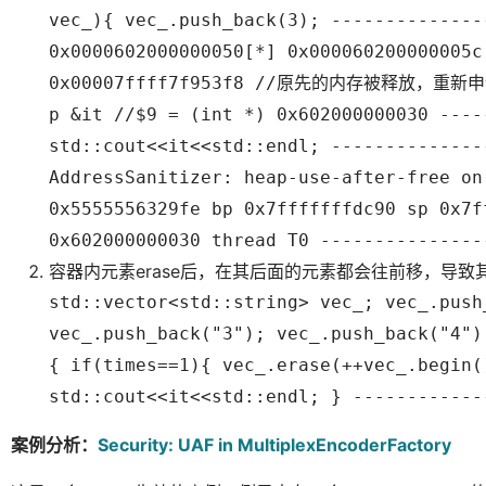
vec_){ vec_.push_back(3); --------------
0x0000602000000050[*] 0x000060200000005c
0x00007ffff7f953f8 //原先的内存被释放，重
p &it //$9 = (int *) 0x602000000030 ----
std::cout<<it<<std::endl; --------------
AddressSanitizer: heap-use-after-free on
0x5555556329fe bp 0x7fffffffdc90 sp 0x7f
0x602000000030 thread T0 ---------------
容器内元素erase后，在其后面的元素都会往前移，导
std::vector<std::string> vec_; vec_.push
vec_.push_back("3"); vec_.push_back("4")
{ if(times==1){ vec_.erase(++vec_.begin(
std::cout<<it<<std::endl; } ------------
案例分析：
Security: UAF in MultiplexEncoderFactory