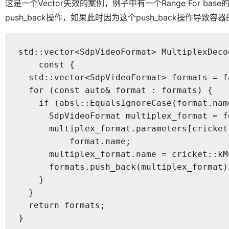
这是一个Vector失效的案例，例子中有一个Range For 
push_back操作，如果此时因为这个push_back操作导致
std::vector<SdpVideoFormat> MultiplexDeco
    const {

  std::vector<SdpVideoFormat> formats = f
  for (const auto& format : formats) {

    if (absl::EqualsIgnoreCase(format.nam
      SdpVideoFormat multiplex_format = fo
      multiplex_format.parameters[cricket
          format.name;

      multiplex_format.name = cricket::kM
      formats.push_back(multiplex_format)
    }

  }

  return formats;

}