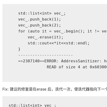
    std::list<int> vec_;

    vec_.push_back(1);

    vec_.push_back(2);

    for (auto it = vec_.begin(); it != vec
        vec_.erase(it);

        std::cout<<*it<<std::endl;

    }

    -----------------------

    ==2387140==ERROR: AddressSanitizer: h
		READ of size 4 at 0x603000000050 thread T0

Fix: 建议的修复是在erase 后，迭代一次，使迭代器指向下
std::list<int> vec_;
