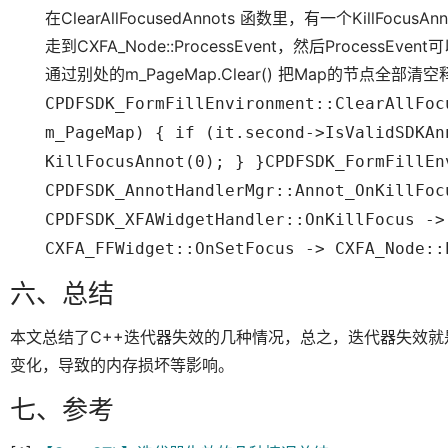
在ClearAllFocusedAnnots 函数里，有一个KillFocu
走到CXFA_Node::ProcessEvent，然后Proces
通过别处的m_PageMap.Clear() 把Map的节点全
CPDFSDK_FormFillEnvironment::ClearAllFoc
m_PageMap) { if (it.second->IsValidSDKAn
KillFocusAnnot(0); } }CPDFSDK_FormFillEn
CPDFSDK_AnnotHandlerMgr::Annot_OnKillFoc
CPDFSDK_XFAWidgetHandler::OnKillFocus ->
CXFA_FFWidget::OnSetFocus -> CXFA_Node::
六、总结
本文总结了C++迭代器失效的几种情况，总之，迭代器失效
变化，导致的内存损坏等影响。
七、参考