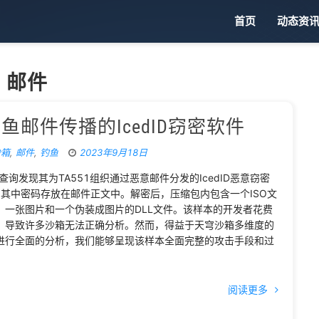
首页
动态资
邮件
邮件传播的IcedID窃密软件
沙箱
,
邮件
,
钓鱼
2023年9月18日
询发现其为TA551组织通过恶意邮件分发的IcedID恶意窃密
，其中密码存放在邮件正文中。解密后，压缩包内包含一个ISO文
件、一张图片和一个伪装成图片的DLL文件。该样本的开发者花费
，导致许多沙箱无法正确分析。然而，得益于天穹沙箱多维度的
进行全面的分析，我们能够呈现该样本全面完整的攻击手段和过
阅读更多