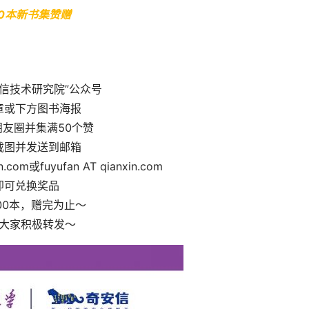
00本新书集赞赠
安信技术研究院”公众号
章或下方图书海报
朋友圈并集满50个赞
截图并发送到邮箱
in.com或fuyufan AT qianxin.com
即可兑换奖品
00本，赠完为止～
大家积极转发～