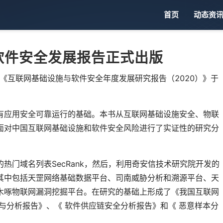
首页
动态资
软件安全发展报告正式出版
《互联网基础设施与软件安全年度发展研究报告（2020）》于
有应用安全可靠运行的基础。本书从互联网基础设施安全、物联
面对中国互联网基础设施和软件安全风险进行了实证性的研究分
热门域名列表SecRank，然后，利用奇安信技术研究院开发的
其中包括天罡网络基础数据平台、司南威胁分析和溯源平台、天
木啄物联网漏洞挖掘平台。在研究的基础上形成了《我国互联网
与分析报告》、《 软件供应链安全分析报告》和《 恶意样本分