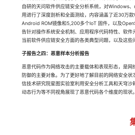
自研的天问软件供应链安全分析系统，对Windows、
用进行了深度剖析和全面测绘，内容涵盖了近30万款Windo
Android ROM镜像和5,200多个IoT 固件，以及
告针对操作系统安全机制、应用程序代码特性、软件
当前软件供应链安全方面的各类典型问题，以及这些
子报告之四：恶意样本分析报告
恶意代码作为网络攻击的主要载体和表现形态，是网
防御的主要对象。为了更好地了解目前的网络安全状
信技术研究院星图实验室利用安全分析工具和天穹沙箱
动态行为等不同视角展现了恶意代码各个维度的现状