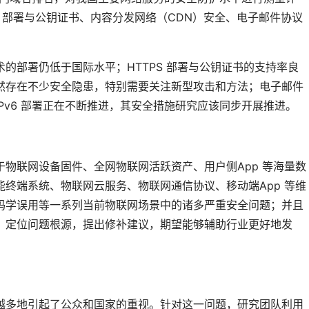
S 部署与公钥证书、内容分发网络（CDN）安全、电子邮件协议
的部署仍低于国际水平；HTTPS 部署与公钥证书的支持率良
然存在不少安全隐患，特别需要关注新型攻击和方法；电子邮件
Pv6 部署正在不断推进，其安全措施研究应该同步开展推进。
物联网设备固件、全网物联网活跃资产、用户侧App 等海量数
终端系统、物联网云服务、物联网通信协议、移动端App 等维
码学误用等一系列当前物联网场景中的诸多严重安全问题；并且
，定位问题根源，提出修补建议，期望能够辅助行业更好地发
越多地引起了公众和国家的重视。针对这一问题，研究团队利用