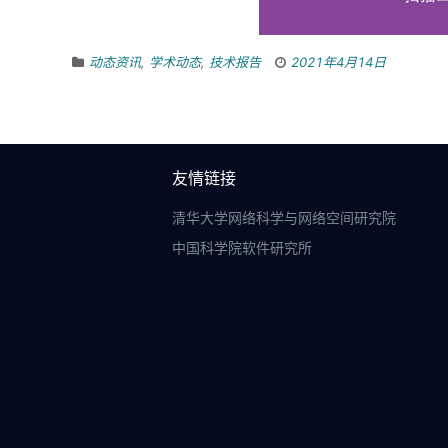
动态资讯
,
学术动态
,
技术报告
2021年4月14日
友情链接
清华大学网络科学与网络空间研究院
中国科学院软件研究所