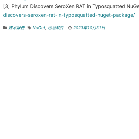
[3] Phylum Discovers SeroXen RAT in Typosquatted NuG
discovers-seroxen-rat-in-typosquatted-nuget-package/
技术报告
NuGet
,
恶意软件
2023年10月31日