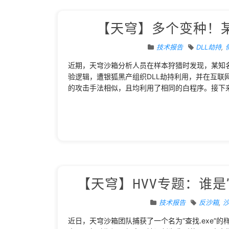
【天穹】多个变种！
技术报告
DLL劫持
,
近期，天穹沙箱分析人员在样本狩猎时发现，某知
验逻辑，遭银狐黑产组织DLL劫持利用，并在互
的攻击手法相似，且均利用了相同的白程序。接下
【天穹】HVV专题：谁是
技术报告
反沙箱
,
近日，天穹沙箱团队捕获了一个名为“查找.exe”