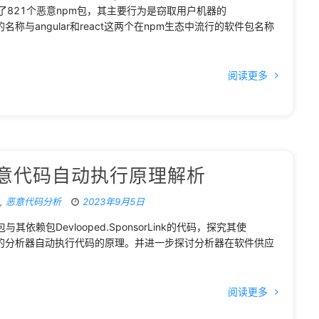
了821个恶意npm包，其主要行为是窃取用户机器的
包的名称与angular和react这两个在npm生态中流行的软件包名称
阅读更多
t恶意代码自动执行原理解析
,
恶意代码分析
2023年9月5日
赖包Devlooped.SponsorLink的代码，探究其使
n”）SDK 提供的分析器自动执行代码的原理。并进一步探讨分析器在软件供应
。
阅读更多