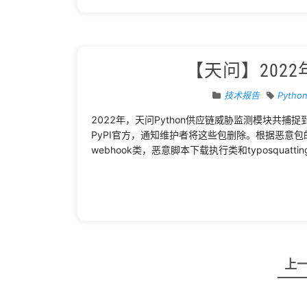
【天问】2022
技术报告
Pytho
2022年，天问Python供应链威胁监测模块共捕
PyPI官方，通知维护者将这些包删除。根据恶意包的
webhook类，恶意脚本下载执行类和typosquatti
文
上
章