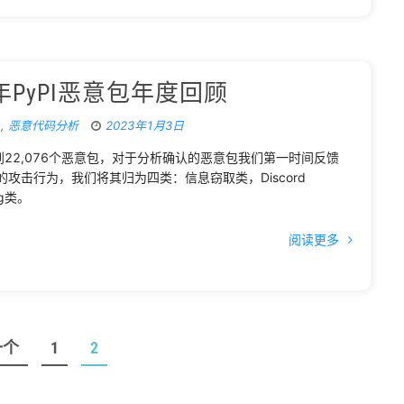
年PyPI恶意包年度回顾
n
,
恶意代码分析
2023年1月3日
捉到22,076个恶意包，对于分析确认的恶意包我们第一时间反馈
攻击行为，我们将其归为四类：信息窃取类，Discord
ng类。
阅读更多
一个
1
2